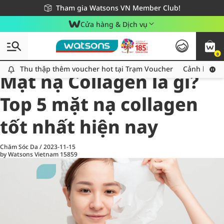
Giao hàng nhanh 24h - Áp dụng khu vực TP. Hồ Chí Minh
Miễn phí giao hàng cho đơn hàng từ 249,000Đ
Tham gia Watsons VN Member Club!
Cửa hàng & Dịch vụ
0
All
Chăm Sóc Cá Nhân
Ch
Thu thập thêm voucher hot tại Trạm Voucher
Thu thập thêm voucher hot tại Trạm Voucher
Cảnh báo An
Mặt nạ Collagen là gì?
Top 5 mặt nạ collagen
tốt nhất hiện nay
Chăm Sóc Da
/
2023-11-15
by Watsons Vietnam
15859