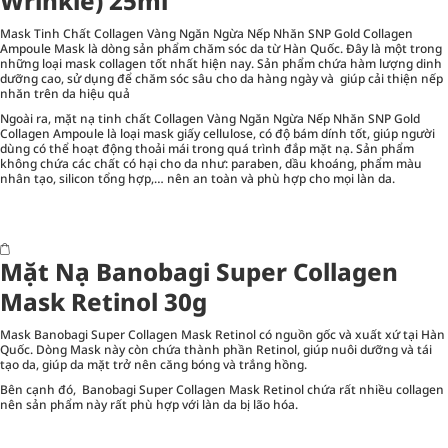
Wrinkle) 25ml
Mask Tinh Chất Collagen Vàng Ngăn Ngừa Nếp Nhăn SNP Gold Collagen
Ampoule Mask là dòng sản phẩm chăm sóc da từ Hàn Quốc. Đây là một trong
những loại mask collagen tốt nhất hiện nay. Sản phẩm chứa hàm lượng dinh
dưỡng cao, sử dụng để chăm sóc sâu cho da hàng ngày và giúp cải thiện nếp
nhăn trên da hiệu quả
Ngoài ra, mặt nạ tinh chất Collagen Vàng Ngăn Ngừa Nếp Nhăn SNP Gold
Collagen Ampoule là loại mask giấy cellulose, có độ bám dính tốt, giúp người
dùng có thể hoạt động thoải mái trong quá trình đắp mặt nạ. Sản phẩm
không chứa các chất có hại cho da như: paraben, dầu khoáng, phẩm màu
nhân tạo, silicon tổng hợp,… nên an toàn và phù hợp cho mọi làn da.
Mặt Nạ Banobagi Super Collagen
Mask Retinol 30g
Mask Banobagi Super Collagen Mask Retinol có nguồn gốc và xuất xứ tại Hàn
Quốc. Dòng Mask này còn chứa thành phần Retinol, giúp nuôi dưỡng và tái
tạo da, giúp da mặt trở nên căng bóng và trắng hồng.
Bên cạnh đó, Banobagi Super Collagen Mask Retinol chứa rất nhiều collagen
nên sản phẩm này rất phù hợp với làn da bị lão hóa.