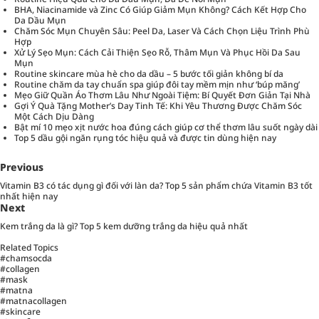
BHA, Niacinamide và Zinc Có Giúp Giảm Mụn Không? Cách Kết Hợp Cho
Da Dầu Mụn
Chăm Sóc Mụn Chuyên Sâu: Peel Da, Laser Và Cách Chọn Liệu Trình Phù
Hợp
Xử Lý Sẹo Mụn: Cách Cải Thiện Sẹo Rỗ, Thâm Mụn Và Phục Hồi Da Sau
Mụn
Routine skincare mùa hè cho da dầu – 5 bước tối giản không bí da
Routine chăm da tay chuẩn spa giúp đôi tay mềm mịn như ‘búp măng’
Mẹo Giữ Quần Áo Thơm Lâu Như Ngoài Tiệm: Bí Quyết Đơn Giản Tại Nhà
Gợi Ý Quà Tặng Mother’s Day Tinh Tế: Khi Yêu Thương Được Chăm Sóc
Một Cách Dịu Dàng
Bật mí 10 mẹo xịt nước hoa đúng cách giúp cơ thể thơm lâu suốt ngày dài
Top 5 dầu gội ngăn rụng tóc hiệu quả và được tin dùng hiện nay
Previous
Vitamin B3 có tác dụng gì đối với làn da? Top 5 sản phẩm chứa Vitamin B3 tốt
nhất hiện nay
Next
Kem trắng da là gì? Top 5 kem dưỡng trắng da hiệu quả nhất
Related Topics
#chamsocda
#collagen
#mask
#matna
#matnacollagen
#skincare