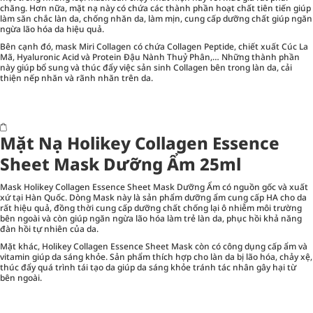
chăng. Hơn nữa, mặt nạ này có chứa các thành phần hoạt chất tiên tiến giúp
làm săn chắc làn da, chống nhăn da, làm mịn, cung cấp dưỡng chất giúp ngăn
ngừa lão hóa da hiệu quả.
Bên cạnh đó, mask Miri Collagen có chứa Collagen Peptide, chiết xuất Cúc La
Mã, Hyaluronic Acid và Protein Đậu Nành Thuỷ Phân,… Những thành phần
này giúp bổ sung và thúc đẩy việc sản sinh Collagen bên trong làn da, cải
thiện nếp nhăn và rãnh nhăn trên da.
Mặt Nạ Holikey Collagen Essence
Sheet Mask Dưỡng Ẩm 25ml
Mask Holikey Collagen Essence Sheet Mask Dưỡng Ẩm có nguồn gốc và xuất
xứ tại Hàn Quốc. Dòng Mask này là sản phẩm dưỡng ẩm cung cấp HA cho da
rất hiệu quả, đồng thời cung cấp dưỡng chất chống lại ô nhiễm môi trường
bên ngoài và còn giúp ngăn ngừa lão hóa làm trẻ làn da, phục hồi khả năng
đàn hồi tự nhiên của da.
Mặt khác, Holikey Collagen Essence Sheet Mask còn có công dụng cấp ẩm và
vitamin giúp da sáng khỏe. Sản phẩm thích hợp cho làn da bị lão hóa, chảy xệ,
thúc đẩy quá trình tái tạo da giúp da sáng khỏe tránh tác nhân gây hại từ
bên ngoài.