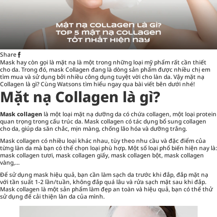
Share
Mask hay còn gọi là
mặt nạ
là một trong những loại mỹ phẩm rất cần thiết
cho da. Trong đó, mask Collagen đang là dòng sản phẩm được nhiều chị em
tìm mua và sử dụng bởi nhiều công dụng tuyệt vời cho làn da. Vậy mặt nạ
Collagen là gì? Cùng Watsons tìm hiểu ngay qua bài viết bên dưới nhé!
Mặt nạ Collagen là gì?
Mask collagen
là một loại mặt nạ dưỡng da có chứa collagen, một loại protein
quan trọng trong cấu trúc da. Mask collagen có tác dụng bổ sung collagen
cho da, giúp da săn chắc, mịn màng, chống lão hóa và dưỡng trắng.
Mask collagen có nhiều loại khác nhau, tùy theo nhu cầu và đặc điểm của
từng làn da mà bạn có thể chọn loại phù hợp. Một số loại phổ biến hiện nay là:
mask collagen tươi, mask collagen giấy, mask collagen bột, mask collagen
vàng,…
Để sử dụng mask hiệu quả, bạn cần
làm sạch da
trước khi đắp, đắp mặt nạ
với tần suất 1-2 lần/tuần, không đắp quá lâu và rửa sạch mặt sau khi đắp.
Mask collagen là một sản phẩm làm đẹp an toàn và hiệu quả, bạn có thể thử
sử dụng để cải thiện làn da của mình.