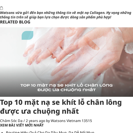
Watsons
vừa gửi đến bạn những thông tin về
mặt nạ Collagen
. Hy vọng những
thông tin trên sẽ giúp bạn lựa chọn được dòng sản phẩm phù hợp!
RELATED BLOG
Top 10 mặt nạ se khít lỗ chân lông
được ưa chuộng nhất
Chăm Sóc Da
/
2 years ago
by Watsons Vietnam
13515
XEM BÀI VIẾT MỚI NHẤT
Routine Hiệu Quả Cho Da Dầu Mụn, Da Dễ Nổi Mụn