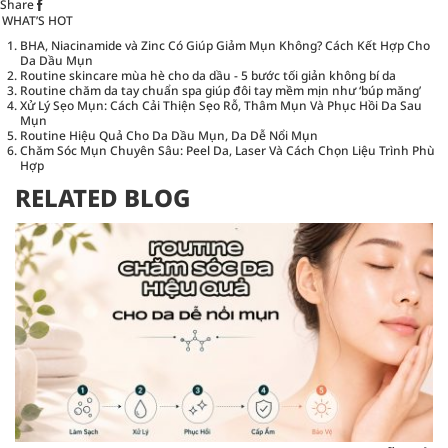
Share
WHAT’S HOT
BHA, Niacinamide và Zinc Có Giúp Giảm Mụn Không? Cách Kết Hợp Cho
Da Dầu Mụn
Routine skincare mùa hè cho da dầu - 5 bước tối giản không bí da
Routine chăm da tay chuẩn spa giúp đôi tay mềm mịn như ‘búp măng’
Xử Lý Sẹo Mụn: Cách Cải Thiện Sẹo Rỗ, Thâm Mụn Và Phục Hồi Da Sau
Mụn
Routine Hiệu Quả Cho Da Dầu Mụn, Da Dễ Nổi Mụn
Chăm Sóc Mụn Chuyên Sâu: Peel Da, Laser Và Cách Chọn Liệu Trình Phù
Hợp
RELATED BLOG