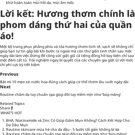
khử hoàn toàn mùi hôi da, mùi ẩm mốc.
Lời kết: Hương thơm chính là
phom dáng thứ hai của quần
áo!
Một bộ trang phục phẳng phiu và tỏa hương thơm tinh tế, sạch sẽ không chỉ
giúp bạn tự tin gấp bội khi bước ra ngoài mà còn thư giãn tinh thần sau một
ngày dài làm việc.Đừng để công sức giặt giũ cả tiếng đồng hồ bay biến chỉ sau
một đêm cất tủ. Trải nghiệm ngay bí quyết của các chuyên gia giặt ủi với mức
chi phí cực kỳ tiết kiệm
Previous
Bật mí 10 mẹo xịt nước hoa đúng cách giúp cơ thể thơm lâu suốt ngày dài
Next
Routine chăm da tay chuẩn spa giúp đôi tay mềm mịn như ‘búp măng’
Related Topics
Share
WHAT’S HOT
BHA, Niacinamide và Zinc Có Giúp Giảm Mụn Không? Cách Kết Hợp Cho
Da Dầu Mụn
Routine skincare mùa hè cho da dầu - 5 bước tối giản không bí da
Routine chăm da tay chuẩn spa giúp đôi tay mềm mịn như ‘búp măng’