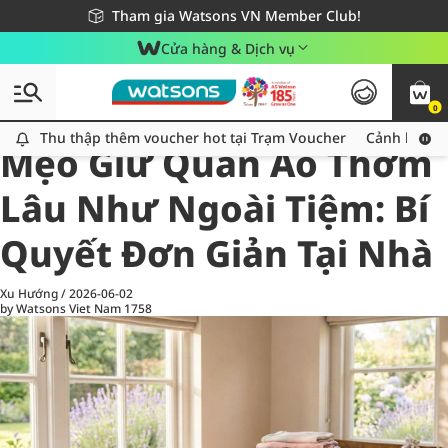
Giao hàng nhanh 24h - Áp dụng khu vực TP. Hồ Chí Minh
Miễn phí giao hàng cho đơn hàng từ 249,000Đ
Tham gia Watsons VN Member Club!
Cửa hàng & Dịch vụ
0
All
Chăm Sóc Cá Nhân
Ch
Thu thập thêm voucher hot tại Trạm Voucher
Thu thập thêm voucher hot tại Trạm Voucher
Cảnh báo An
Mẹo Giữ Quần Áo Thơm
Lâu Như Ngoài Tiệm: Bí
Quyết Đơn Giản Tại Nhà
Xu Hướng
/
2026-06-02
by Watsons Viet Nam
1758