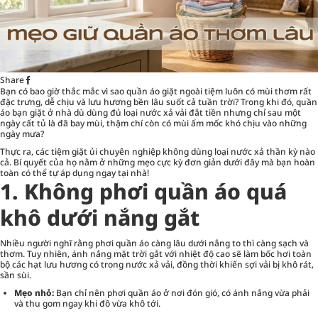
Share
Bạn có bao giờ thắc mắc vì sao quần áo giặt ngoài tiệm luôn có mùi thơm rất
đặc trưng, dễ chịu và lưu hương bền lâu suốt cả tuần trời? Trong khi đó, quần
áo bạn giặt ở nhà dù dùng đủ loại nước xả vải đắt tiền nhưng chỉ sau một
ngày cất tủ là đã bay mùi, thậm chí còn có mùi ẩm mốc khó chịu vào những
ngày mưa?
Thực ra, các tiệm giặt ủi chuyên nghiệp không dùng loại nước xả thần kỳ nào
cả. Bí quyết của họ nằm ở những mẹo cực kỳ đơn giản dưới đây mà bạn hoàn
toàn có thể tự áp dụng ngay tại nhà!
1. Không phơi quần áo quá
khô dưới nắng gắt
Nhiều người nghĩ rằng phơi quần áo càng lâu dưới nắng to thì càng sạch và
thơm. Tuy nhiên, ánh nắng mặt trời gắt với nhiệt độ cao sẽ làm bốc hơi toàn
bộ các hạt lưu hương có trong nước xả vải, đồng thời khiến sợi vải bị khô rát,
sần sùi.
Mẹo nhỏ:
Bạn chỉ nên phơi quần áo ở nơi đón gió, có ánh nắng vừa phải
và thu gom ngay khi đồ vừa khô tới.