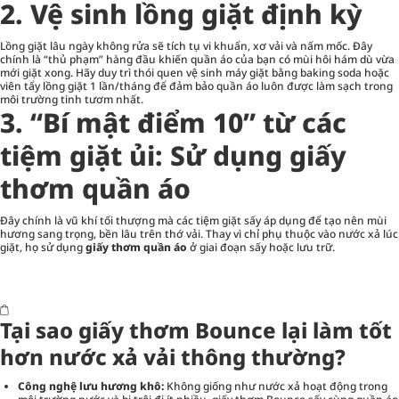
2. Vệ sinh lồng giặt định kỳ
Lồng giặt lâu ngày không rửa sẽ tích tụ vi khuẩn, xơ vải và nấm mốc. Đây
chính là “thủ phạm” hàng đầu khiến quần áo của bạn có mùi hôi hám dù vừa
mới giặt xong. Hãy duy trì thói quen vệ sinh máy giặt bằng baking soda hoặc
viên tẩy lồng giặt 1 lần/tháng để đảm bảo quần áo luôn được làm sạch trong
môi trường tinh tươm nhất.
3. “Bí mật điểm 10” từ các
tiệm giặt ủi: Sử dụng giấy
thơm quần áo
Đây chính là vũ khí tối thượng mà các tiệm giặt sấy áp dụng để tạo nên mùi
hương sang trọng, bền lâu trên thớ vải. Thay vì chỉ phụ thuộc vào nước xả lúc
giặt, họ sử dụng
giấy thơm quần áo
ở giai đoạn sấy hoặc lưu trữ.
Tại sao giấy thơm Bounce lại làm tốt
hơn nước xả vải thông thường?
Công nghệ lưu hương khô:
Không giống như nước xả hoạt động trong