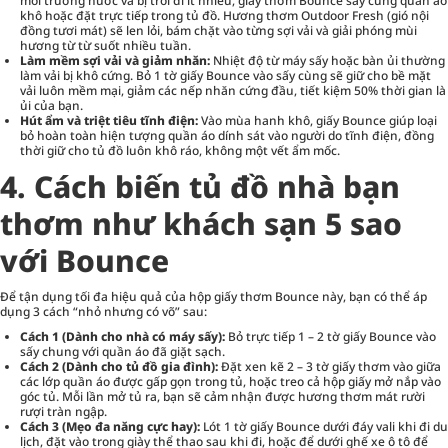
môi trường nước và bị trôi đi ít nhiều, giấy thơm Bounce sấy cùng quần áo
khô hoặc đặt trực tiếp trong tủ đồ. Hương thơm Outdoor Fresh (gió nội
đồng tươi mát) sẽ len lỏi, bám chặt vào từng sợi vải và giải phóng mùi
hương từ từ suốt nhiều tuần.
Làm mềm sợi vải và giảm nhăn:
Nhiệt độ từ máy sấy hoặc bàn ủi thường
làm vải bị khô cứng. Bỏ 1 tờ giấy Bounce vào sấy cùng sẽ giữ cho bề mặt
vải luôn mềm mại, giảm các nếp nhăn cứng đầu, tiết kiệm 50% thời gian là
ủi của bạn.
Hút ẩm và triệt tiêu tĩnh điện:
Vào mùa hanh khô, giấy Bounce giúp loại
bỏ hoàn toàn hiện tượng quần áo dính sát vào người do tĩnh điện, đồng
thời giữ cho tủ đồ luôn khô ráo, không một vết ẩm mốc.
4. Cách biến tủ đồ nhà bạn
thơm như khách sạn 5 sao
với Bounce
Để tận dụng tối đa hiệu quả của hộp giấy thơm Bounce này, bạn có thể áp
dụng 3 cách “nhỏ nhưng có võ” sau:
Cách 1 (Dành cho nhà có máy sấy):
Bỏ trực tiếp 1 – 2 tờ giấy Bounce vào
sấy chung với quần áo đã giặt sạch.
Cách 2 (Dành cho tủ đồ gia đình):
Đặt xen kẽ 2 – 3 tờ giấy thơm vào giữa
các lớp quần áo được gấp gọn trong tủ, hoặc treo cả hộp giấy mở nắp vào
góc tủ. Mỗi lần mở tủ ra, bạn sẽ cảm nhận được hương thơm mát rười
rượi tràn ngập.
Cách 3 (Mẹo đa năng cực hay):
Lót 1 tờ giấy Bounce dưới đáy vali khi đi du
lịch, đặt vào trong giày thể thao sau khi đi, hoặc để dưới ghế xe ô tô để