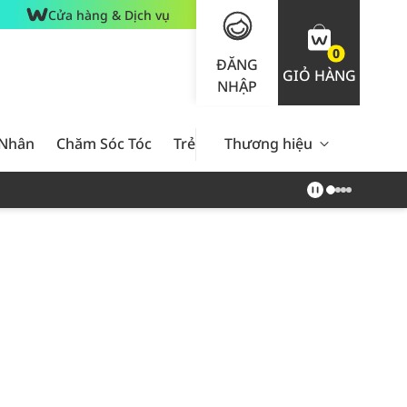
Cửa hàng & Dịch vụ
0
ĐĂNG
GIỎ HÀNG
NHẬP
 Nhân
Chăm Sóc Tóc
Trẻ Em
Thương hiệu
Nam Giới
Chăm Sóc 