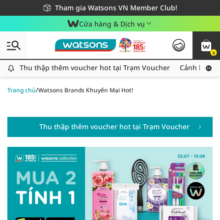
Giao hàng nhanh 24h - Áp dụng khu vực TP. Hồ Chí Minh
Miễn phí giao hàng cho đơn hàng từ 249,000Đ
Tham gia Watsons VN Member Club!
Cửa hàng & Dịch vụ
0
Thu thập thêm voucher hot tại Trạm Voucher
Thu thập thêm voucher hot tại Trạm Voucher
Cảnh báo An
Trang chủ
/
Watsons Brands Khuyến Mại Hot!
Thu thập thêm voucher hot tại Trạm Voucher