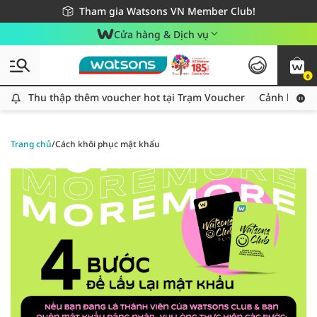
Giao hàng nhanh 24h - Áp dụng khu vực TP. Hồ Chí Minh
Miễn phí giao hàng cho đơn hàng từ 249,000Đ
Tham gia Watsons VN Member Club!
Cửa hàng & Dịch vụ
0
Thu thập thêm voucher hot tại Trạm Voucher
Thu thập thêm voucher hot tại Trạm Voucher
Cảnh báo An
Trang chủ
/
Cách khôi phục mật khẩu