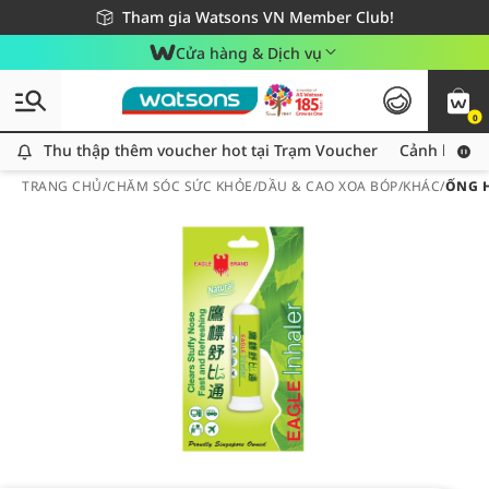
Giao hàng nhanh 24h - Áp dụng khu vực TP. Hồ Chí Minh
Miễn phí giao hàng cho đơn hàng từ 249,000Đ
Tham gia Watsons VN Member Club!
Cửa hàng & Dịch vụ
0
Thu thập thêm voucher hot tại Trạm Voucher
Thu thập thêm voucher hot tại Trạm Voucher
Cảnh báo An
TRANG CHỦ
/
CHĂM SÓC SỨC KHỎE
/
DẦU & CAO XOA BÓP
/
KHÁC
/
ỐNG H