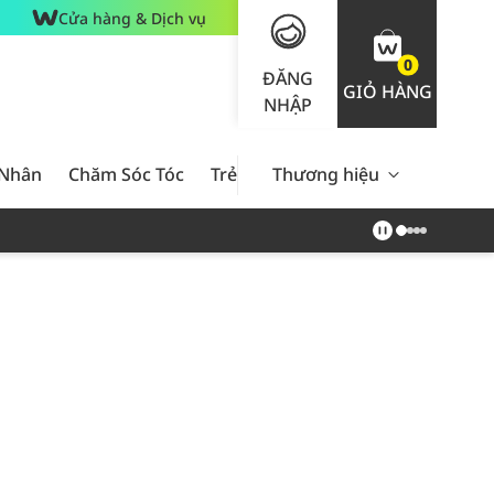
Cửa hàng & Dịch vụ
0
ĐĂNG
GIỎ HÀNG
NHẬP
 Nhân
Chăm Sóc Tóc
Trẻ Em
Thương hiệu
Nam Giới
Chăm Sóc 