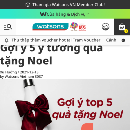
Giao hàng nhanh 24h - Áp dụng khu vực TP. Hồ Chí Minh
Miễn phí giao hàng cho đơn hàng từ 249,000Đ
Tham gia Watsons VN Member Club!
Cửa hàng & Dịch vụ
0
All
Chăm Sóc Cá Nhân
Ch
Thu thập thêm voucher hot tại Trạm Voucher
Thu thập thêm voucher hot tại Trạm Voucher
Cảnh báo An
Gợi ý 5 ý tưởng quà
tặng Noel
Xu Hướng
/
2021-12-13
by Watsons Vietnam
3037