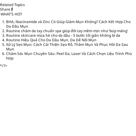
Related Topics
Share
WHAT’S HOT
BHA, Niacinamide và Zinc Có Giúp Giảm Mụn Không? Cách Kết Hợp Cho
Da Dầu Mụn
Routine chăm da tay chuẩn spa giúp đôi tay mềm mịn như ‘búp măng’
Routine skincare mùa hè cho da dầu - 5 bước tối giản không bí da
Routine Hiệu Quả Cho Da Dầu Mụn, Da Dễ Nổi Mụn
Xử Lý Sẹo Mụn: Cách Cải Thiện Sẹo Rỗ, Thâm Mụn Và Phục Hồi Da Sau
Mụn
Chăm Sóc Mụn Chuyên Sâu: Peel Da, Laser Và Cách Chọn Liệu Trình Phù
Hợp
*/?>