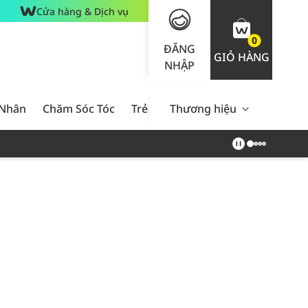
Cửa hàng & Dịch vụ
0
ĐĂNG
GIỎ HÀNG
NHẬP
 Nhân
Chăm Sóc Tóc
Trẻ Em
Thương hiệu
Nam Giới
Chăm Sóc 