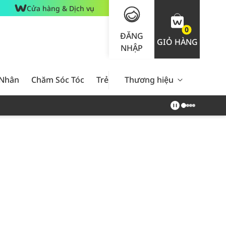
Cửa hàng & Dịch vụ
0
ĐĂNG
GIỎ HÀNG
NHẬP
 Nhân
Chăm Sóc Tóc
Trẻ Em
Thương hiệu
Nam Giới
Chăm Sóc 