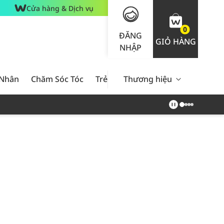
Cửa hàng & Dịch vụ
0
ĐĂNG
GIỎ HÀNG
NHẬP
 Nhân
Chăm Sóc Tóc
Trẻ Em
Thương hiệu
Nam Giới
Chăm Sóc 