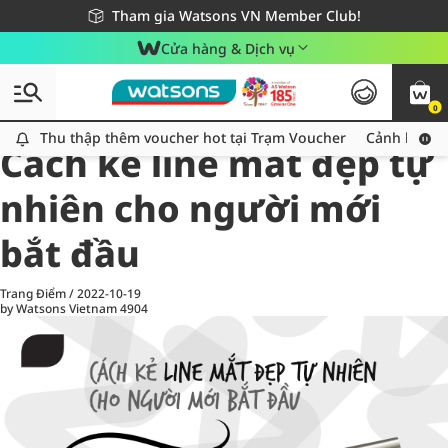
Giao hàng nhanh 24h - Áp dụng khu vực TP. Hồ Chí Minh
Miễn phí giao hàng cho đơn hàng từ 249,000Đ
Tham gia Watsons VN Member Club!
Cửa hàng & Dịch vụ
0
All
Chăm Sóc Cá Nhân
Ch
Thu thập thêm voucher hot tại Trạm Voucher
Thu thập thêm voucher hot tại Trạm Voucher
Cảnh báo An
Cách kẻ line mắt đẹp tự
nhiên cho người mới
bắt đầu
Trang Điểm
/
2022-10-19
by Watsons Vietnam
4904