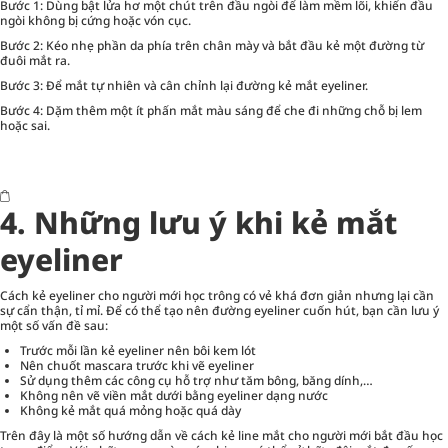
Bước 1: Dùng bật lửa hơ một chút trên đầu ngòi để làm mềm lõi, khiến đầu
ngòi không bị cứng hoặc vón cục.
Bước 2: Kéo nhẹ phần da phía trên chân mày và bắt đầu kẻ một đường từ
đuôi mắt ra.
Bước 3: Để mắt tự nhiên và cân chỉnh lại đường kẻ mắt eyeliner.
Bước 4: Dặm thêm một ít phấn mắt màu sáng để che đi những chỗ bị lem
hoặc sai.
4. Những lưu ý khi kẻ mắt
eyeliner
Cách kẻ eyeliner cho người mới học trông có vẻ khá đơn giản nhưng lại cần
sự cẩn thận, tỉ mỉ. Để có thể tạo nên đường eyeliner cuốn hút, bạn cần lưu ý
một số vấn đề sau:
Trước mỗi lần kẻ eyeliner nên bôi kem lót
Nên chuốt mascara trước khi vẽ eyeliner
Sử dụng thêm các công cụ hỗ trợ như tăm bông, băng dính,…
Không nên vẽ viền mắt dưới bằng eyeliner dạng nước
Không kẻ mắt quá mỏng hoặc quá dày
Trên đây là một số hướng dẫn về cách kẻ line mắt cho người mới bắt đầu học