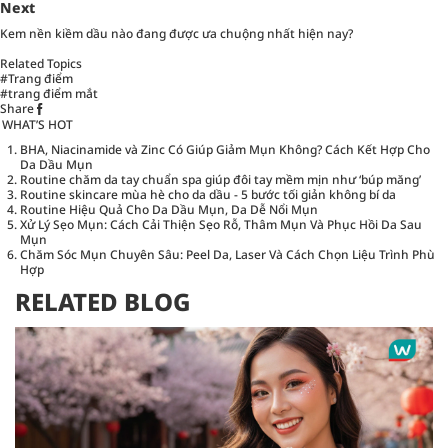
Next
Kem nền kiềm dầu nào đang được ưa chuộng nhất hiện nay?
Related Topics
#Trang điểm
#trang điểm mắt
Share
WHAT’S HOT
BHA, Niacinamide và Zinc Có Giúp Giảm Mụn Không? Cách Kết Hợp Cho
Da Dầu Mụn
Routine chăm da tay chuẩn spa giúp đôi tay mềm mịn như ‘búp măng’
Routine skincare mùa hè cho da dầu - 5 bước tối giản không bí da
Routine Hiệu Quả Cho Da Dầu Mụn, Da Dễ Nổi Mụn
Xử Lý Sẹo Mụn: Cách Cải Thiện Sẹo Rỗ, Thâm Mụn Và Phục Hồi Da Sau
Mụn
Chăm Sóc Mụn Chuyên Sâu: Peel Da, Laser Và Cách Chọn Liệu Trình Phù
Hợp
RELATED BLOG