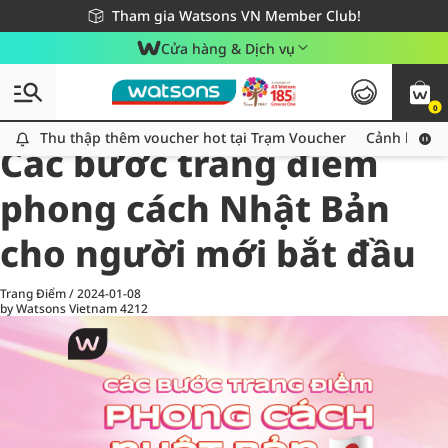
Giao hàng nhanh 24h - Áp dụng khu vực TP. Hồ Chí Minh
Miễn phí giao hàng cho đơn hàng từ 249,000Đ
Tham gia Watsons VN Member Club!
Cửa hàng & Dịch vụ
0
All
Chăm Sóc Cá Nhân
Ch
Thu thập thêm voucher hot tại Trạm Voucher
Thu thập thêm voucher hot tại Trạm Voucher
Cảnh báo An
Các bước trang điểm
phong cách Nhật Bản
cho người mới bắt đầu
Trang Điểm
/
2024-01-08
by Watsons Vietnam
4212