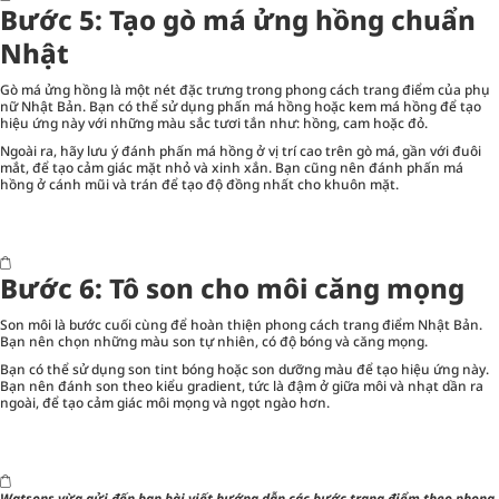
Bước 5: Tạo gò má ửng hồng chuẩn
Nhật
Gò má ửng hồng là một nét đặc trưng trong phong cách trang điểm của phụ
nữ Nhật Bản. Bạn có thể sử dụng phấn má hồng hoặc kem má hồng để tạo
hiệu ứng này với những màu sắc tươi tắn như: hồng, cam hoặc đỏ.
Ngoài ra, hãy lưu ý đánh phấn má hồng ở vị trí cao trên gò má, gần với đuôi
mắt, để tạo cảm giác mặt nhỏ và xinh xắn. Bạn cũng nên đánh phấn má
hồng ở cánh mũi và trán để tạo độ đồng nhất cho khuôn mặt.
Bước 6: Tô son cho môi căng mọng
Son môi là bước cuối cùng để hoàn thiện phong cách trang điểm Nhật Bản.
Bạn nên chọn những màu son tự nhiên, có độ bóng và căng mọng.
Bạn có thể sử dụng son tint bóng hoặc son dưỡng màu để tạo hiệu ứng này.
Bạn nên đánh son theo kiểu gradient, tức là đậm ở giữa môi và nhạt dần ra
ngoài, để tạo cảm giác môi mọng và ngọt ngào hơn.
Watsons vừa gửi đến bạn bài viết hướng dẫn
các bước trang điểm theo phong