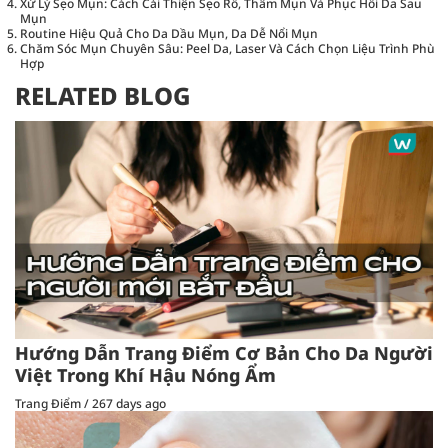
Xử Lý Sẹo Mụn: Cách Cải Thiện Sẹo Rỗ, Thâm Mụn Và Phục Hồi Da Sau
Mụn
Routine Hiệu Quả Cho Da Dầu Mụn, Da Dễ Nổi Mụn
Chăm Sóc Mụn Chuyên Sâu: Peel Da, Laser Và Cách Chọn Liệu Trình Phù
Hợp
RELATED BLOG
Hướng Dẫn Trang Điểm Cơ Bản Cho Da Người
Việt Trong Khí Hậu Nóng Ẩm
Trang Điểm
/
267 days ago