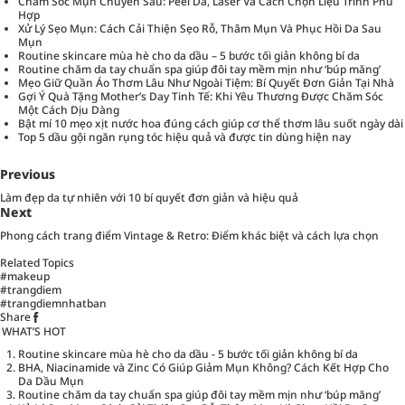
Chăm Sóc Mụn Chuyên Sâu: Peel Da, Laser Và Cách Chọn Liệu Trình Phù
Hợp
Xử Lý Sẹo Mụn: Cách Cải Thiện Sẹo Rỗ, Thâm Mụn Và Phục Hồi Da Sau
Mụn
Routine skincare mùa hè cho da dầu – 5 bước tối giản không bí da
Routine chăm da tay chuẩn spa giúp đôi tay mềm mịn như ‘búp măng’
Mẹo Giữ Quần Áo Thơm Lâu Như Ngoài Tiệm: Bí Quyết Đơn Giản Tại Nhà
Gợi Ý Quà Tặng Mother’s Day Tinh Tế: Khi Yêu Thương Được Chăm Sóc
Một Cách Dịu Dàng
Bật mí 10 mẹo xịt nước hoa đúng cách giúp cơ thể thơm lâu suốt ngày dài
Top 5 dầu gội ngăn rụng tóc hiệu quả và được tin dùng hiện nay
Previous
Làm đẹp da tự nhiên với 10 bí quyết đơn giản và hiệu quả
Next
Phong cách trang điểm Vintage & Retro: Điểm khác biệt và cách lựa chọn
Related Topics
#makeup
#trangdiem
#trangdiemnhatban
Share
WHAT’S HOT
Routine skincare mùa hè cho da dầu - 5 bước tối giản không bí da
BHA, Niacinamide và Zinc Có Giúp Giảm Mụn Không? Cách Kết Hợp Cho
Da Dầu Mụn
Routine chăm da tay chuẩn spa giúp đôi tay mềm mịn như ‘búp măng’