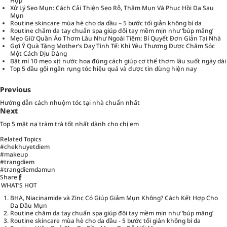
Hợp
Xử Lý Sẹo Mụn: Cách Cải Thiện Sẹo Rỗ, Thâm Mụn Và Phục Hồi Da Sau
Mụn
Routine skincare mùa hè cho da dầu – 5 bước tối giản không bí da
Routine chăm da tay chuẩn spa giúp đôi tay mềm mịn như ‘búp măng’
Mẹo Giữ Quần Áo Thơm Lâu Như Ngoài Tiệm: Bí Quyết Đơn Giản Tại Nhà
Gợi Ý Quà Tặng Mother’s Day Tinh Tế: Khi Yêu Thương Được Chăm Sóc
Một Cách Dịu Dàng
Bật mí 10 mẹo xịt nước hoa đúng cách giúp cơ thể thơm lâu suốt ngày dài
Top 5 dầu gội ngăn rụng tóc hiệu quả và được tin dùng hiện nay
Previous
Hướng dẫn cách nhuộm tóc tại nhà chuẩn nhất
Next
Top 5 mặt nạ tràm trà tốt nhất dành cho chị em
Related Topics
#chekhuyetdiem
#makeup
#trangdiem
#trangdiemdamun
Share
WHAT’S HOT
BHA, Niacinamide và Zinc Có Giúp Giảm Mụn Không? Cách Kết Hợp Cho
Da Dầu Mụn
Routine chăm da tay chuẩn spa giúp đôi tay mềm mịn như ‘búp măng’
Routine skincare mùa hè cho da dầu - 5 bước tối giản không bí da