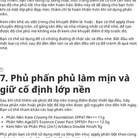
Tuy nhiên, bạn nên dùng cọ, bông hoặc mút trang điểm để có thể tán đều và
tạo độ che phủ tốt cho lớp nền hoàn hảo. Điều này sẽ dễ dàng cho bạn hơn
khi có một lớp phủ đẹp, mịn, thậm chí là hoàn thiện hơn khi sử dụng phấn
nền.
Kem nền khá ưu việt trong che khuyết điểm là hoặc . Bạn có thể apply theo
chuyển động tròn, cố gắng tán đều và nhẹ nhàng nhất có thể nhé, để tạo
được độ che phủ mà không xóa đi kem che khuyết điểm ở lớp trước đó.
Bạn có thể sử dụng để có những đường đi thật sắc và đều nhé. Bắt đầu với
một loại cọ nhỏ, sau đó dần dần tán ra và dàn đều với cọ để tránh đi quá mức
nhé.
7. Phủ phấn phủ làm mịn và
giữ cố định lớp nền
Sau khi chờ thêm vài phút để lớp nền trang điểm được thiết lập đều, hãy
thoa phấn nén hoặc phấn bột để lớp nền được giữ nguyên cho đến hết ngày.
Bạn có thể tham khảo các loại phấn nền:
Phấn Nền Kate Creamy Fit Foundation SPF47 PA+++ 11g
Phấn Nền Age20’S Essence Cover Pact SPF50+ Pa+++ 12.5g
Kem Nền Và Phấn Phủ (2in1) Artdeco Double Finish 9g
Phủ phấn bạn có thể sử dụng một cọ lông lớn như, apply phấn bột theo cùng