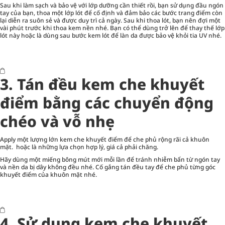
Sau khi làm sạch và bảo vệ với lớp dưỡng cần thiết rồi, bạn sử dụng đầu ngón
tay của bạn, thoa một lớp lót để cố định và đảm bảo các bước trang điểm còn
lại diễn ra suôn sẻ và được duy trì cả ngày. Sau khi thoa lót, bạn nên đợi một
vài phút trước khi thoa kem nền nhé. Bạn có thể dùng trở lên để thay thế lớp
lót này hoặc là dùng sau bước kem lót để làn da được bảo vệ khỏi tia UV nhé.
3. Tán đều kem che khuyết
điểm bằng các chuyển động
chéo và vỗ nhẹ
Apply một lượng lớn kem che khuyết điểm để che phủ rộng rãi cả khuôn
mặt. hoặc là những lựa chọn hợp lý, giá cả phải chăng.
Hãy dùng một miếng bông mút mới mỗi lần để tránh nhiễm bẩn từ ngón tay
và nền da bị dây không đều nhé. Cố gắng tán đều tay để che phủ từng góc
khuyết điểm của khuôn mặt nhé.
4. Sử dụng kem che khuyết