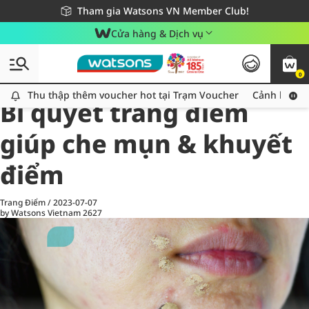
Giao hàng nhanh 24h - Áp dụng khu vực TP. Hồ Chí Minh
Miễn phí giao hàng cho đơn hàng từ 249,000Đ
Tham gia Watsons VN Member Club!
Cửa hàng & Dịch vụ
0
All
Chăm Sóc Cá Nhân
Ch
Thu thập thêm voucher hot tại Trạm Voucher
Thu thập thêm voucher hot tại Trạm Voucher
Cảnh báo An
Bí quyết trang điểm
giúp che mụn & khuyết
điểm
Trang Điểm
/
2023-07-07
by Watsons Vietnam
2627