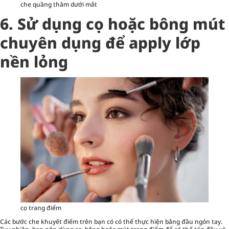
che quầng thâm dưới mắt
6. Sử dụng cọ hoặc bông mút
chuyên dụng để apply lớp
nền lỏng
cọ trang điểm
Các bước che khuyết điểm trên bạn có có thể thực hiện bằng đầu ngón tay.