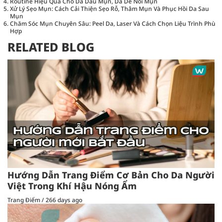
Routine Hiệu Quả Cho Da Dầu Mụn, Da Dễ Nổi Mụn
Xử Lý Sẹo Mụn: Cách Cải Thiện Sẹo Rỗ, Thâm Mụn Và Phục Hồi Da Sau
Mụn
Chăm Sóc Mụn Chuyên Sâu: Peel Da, Laser Và Cách Chọn Liệu Trình Phù
Hợp
RELATED BLOG
Hướng Dẫn Trang Điểm Cơ Bản Cho Da Người
Việt Trong Khí Hậu Nóng Ẩm
Trang Điểm
/
266 days ago