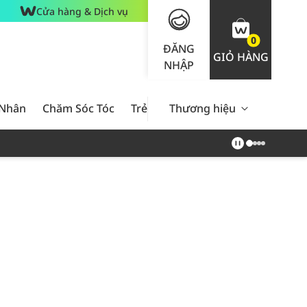
Cửa hàng & Dịch vụ
0
ĐĂNG
GIỎ HÀNG
NHẬP
 Nhân
Chăm Sóc Tóc
Trẻ Em
Thương hiệu
Nam Giới
Chăm Sóc 