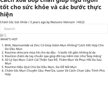
tốt cho sức khỏe và các bước thực
hiện
Chăm Sóc Sức Khỏe
/
3 years ago
by Watsons Vietnam
14522
WHAT’S HOT
BHA, Niacinamide và Zinc Có Giúp Giảm Mụn Không? Cách Kết Hợp Cho
Da Dầu Mụn
Routine skincare mùa hè cho da dầu - 5 bước tối giản không bí da
Routine chăm da tay chuẩn spa giúp đôi tay mềm mịn như ‘búp măng’
Xử Lý Sẹo Mụn: Cách Cải Thiện Sẹo Rỗ, Thâm Mụn Và Phục Hồi Da Sau
Mụn
Routine Hiệu Quả Cho Da Dầu Mụn, Da Dễ Nổi Mụn
Chăm Sóc Mụn Chuyên Sâu: Peel Da, Laser Và Cách Chọn Liệu Trình Phù
Hợp