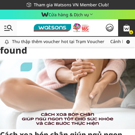
Giao hàng nhanh 24h - Áp dụng khu vực TP. Hồ Chí Minh
Miễn phí giao hàng cho đơn hàng từ 249,000Đ
Tham gia Watsons VN Member Club!
Cửa hàng & Dịch vụ
0
Tag:
xoabopchan
1 item(s)
Thu thập thêm voucher hot tại Trạm Voucher
Thu thập thêm voucher hot tại Trạm Voucher
Cảnh báo An
found
Cách xoa bóp chân giúp ngủ ngon