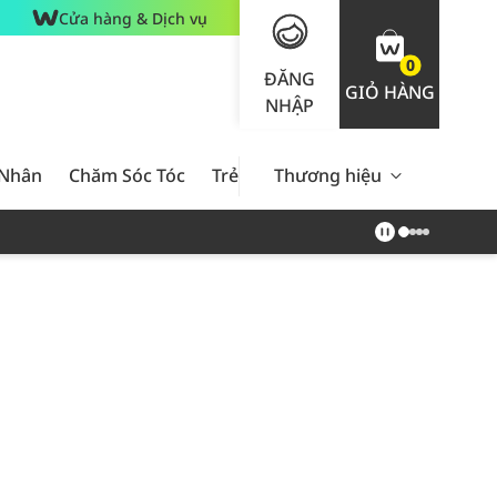
Cửa hàng & Dịch vụ
0
ĐĂNG
GIỎ HÀNG
NHẬP
 Nhân
Chăm Sóc Tóc
Trẻ Em
Thương hiệu
Nam Giới
Chăm Sóc 