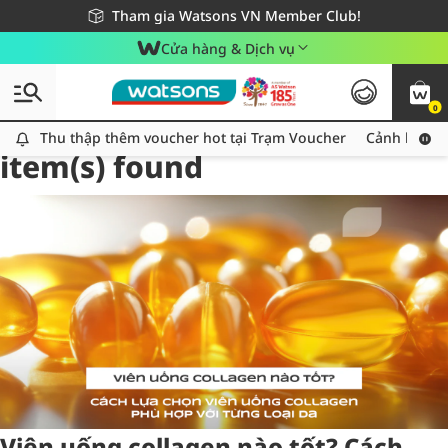
Giao hàng nhanh 24h - Áp dụng khu vực TP. Hồ Chí Minh
Miễn phí giao hàng cho đơn hàng từ 249,000Đ
Tham gia Watsons VN Member Club!
Cửa hàng & Dịch vụ
0
Tag:
vienuongcollagen
1
Thu thập thêm voucher hot tại Trạm Voucher
Thu thập thêm voucher hot tại Trạm Voucher
Cảnh báo An
item(s) found
Viên uống collagen nào tốt? Cách