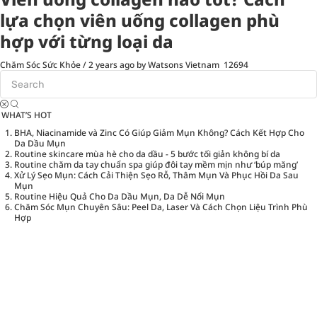
lựa chọn viên uống collagen phù
hợp với từng loại da
Chăm Sóc Sức Khỏe
/
2 years ago
by Watsons Vietnam
12694
WHAT’S HOT
BHA, Niacinamide và Zinc Có Giúp Giảm Mụn Không? Cách Kết Hợp Cho
Da Dầu Mụn
Routine skincare mùa hè cho da dầu - 5 bước tối giản không bí da
Routine chăm da tay chuẩn spa giúp đôi tay mềm mịn như ‘búp măng’
Xử Lý Sẹo Mụn: Cách Cải Thiện Sẹo Rỗ, Thâm Mụn Và Phục Hồi Da Sau
Mụn
Routine Hiệu Quả Cho Da Dầu Mụn, Da Dễ Nổi Mụn
Chăm Sóc Mụn Chuyên Sâu: Peel Da, Laser Và Cách Chọn Liệu Trình Phù
Hợp