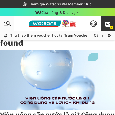
Giao hàng nhanh 24h - Áp dụng khu vực TP. Hồ Chí Minh
Miễn phí giao hàng cho đơn hàng từ 249,000Đ
Tham gia Watsons VN Member Club!
Cửa hàng & Dịch vụ
0
Tag:
vienuong
1 item(s)
Thu thập thêm voucher hot tại Trạm Voucher
Thu thập thêm voucher hot tại Trạm Voucher
Cảnh báo An
found
Viên uống cấp nước là gì? Công dụng