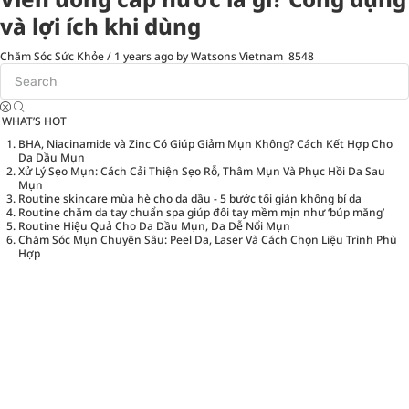
và lợi ích khi dùng
Chăm Sóc Sức Khỏe
/
1 years ago
by Watsons Vietnam
8548
WHAT’S HOT
BHA, Niacinamide và Zinc Có Giúp Giảm Mụn Không? Cách Kết Hợp Cho
Da Dầu Mụn
Xử Lý Sẹo Mụn: Cách Cải Thiện Sẹo Rỗ, Thâm Mụn Và Phục Hồi Da Sau
Mụn
Routine skincare mùa hè cho da dầu - 5 bước tối giản không bí da
Routine chăm da tay chuẩn spa giúp đôi tay mềm mịn như ‘búp măng’
Routine Hiệu Quả Cho Da Dầu Mụn, Da Dễ Nổi Mụn
Chăm Sóc Mụn Chuyên Sâu: Peel Da, Laser Và Cách Chọn Liệu Trình Phù
Hợp