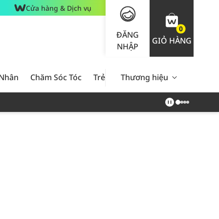
Cửa hàng & Dịch vụ
0
ĐĂNG
GIỎ HÀNG
NHẬP
 Nhân
Chăm Sóc Tóc
Trẻ Em
Thương hiệu
Nam Giới
Chăm Sóc 