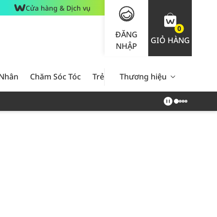
Cửa hàng & Dịch vụ
0
ĐĂNG
GIỎ HÀNG
NHẬP
 Nhân
Chăm Sóc Tóc
Trẻ Em
Thương hiệu
Nam Giới
Chăm Sóc 