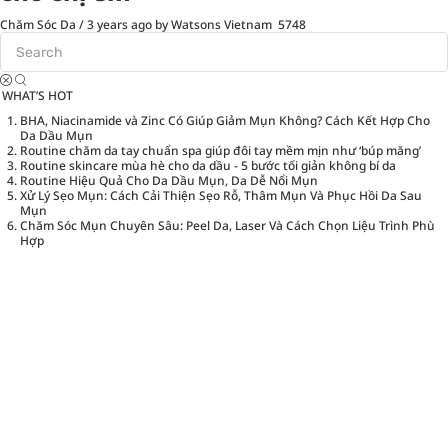
Chăm Sóc Da
/
3 years ago
by Watsons Vietnam
5748
WHAT’S HOT
BHA, Niacinamide và Zinc Có Giúp Giảm Mụn Không? Cách Kết Hợp Cho
Da Dầu Mụn
Routine chăm da tay chuẩn spa giúp đôi tay mềm mịn như ‘búp măng’
Routine skincare mùa hè cho da dầu - 5 bước tối giản không bí da
Routine Hiệu Quả Cho Da Dầu Mụn, Da Dễ Nổi Mụn
Xử Lý Sẹo Mụn: Cách Cải Thiện Sẹo Rỗ, Thâm Mụn Và Phục Hồi Da Sau
Mụn
Chăm Sóc Mụn Chuyên Sâu: Peel Da, Laser Và Cách Chọn Liệu Trình Phù
Hợp