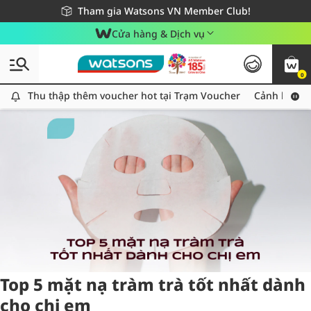
Giao hàng nhanh 24h - Áp dụng khu vực TP. Hồ Chí Minh
Miễn phí giao hàng cho đơn hàng từ 249,000Đ
Tham gia Watsons VN Member Club!
Cửa hàng & Dịch vụ
0
Tag:
tramtra
1 item(s) found
Thu thập thêm voucher hot tại Trạm Voucher
Thu thập thêm voucher hot tại Trạm Voucher
Cảnh báo An
Top 5 mặt nạ tràm trà tốt nhất dành
cho chị em