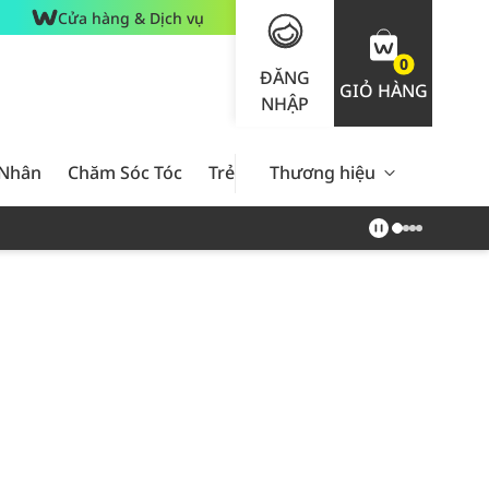
Cửa hàng & Dịch vụ
0
ĐĂNG
GIỎ HÀNG
NHẬP
 Nhân
Chăm Sóc Tóc
Trẻ Em
Thương hiệu
Nam Giới
Chăm Sóc 