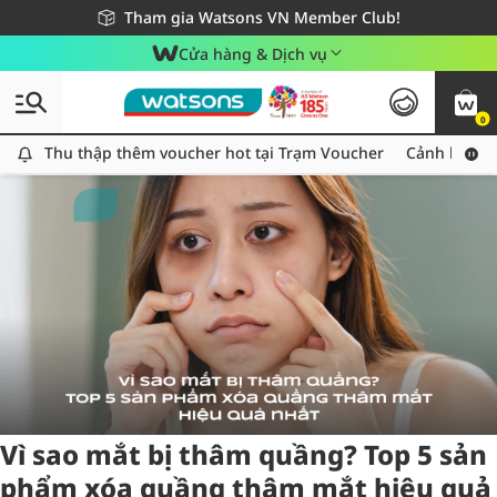
Giao hàng nhanh 24h - Áp dụng khu vực TP. Hồ Chí Minh
Miễn phí giao hàng cho đơn hàng từ 249,000Đ
Tham gia Watsons VN Member Club!
Cửa hàng & Dịch vụ
0
Tag:
thammat
2 item(s) found
Thu thập thêm voucher hot tại Trạm Voucher
Thu thập thêm voucher hot tại Trạm Voucher
Cảnh báo An
Vì sao mắt bị thâm quầng? Top 5 sản
phẩm xóa quầng thâm mắt hiệu quả