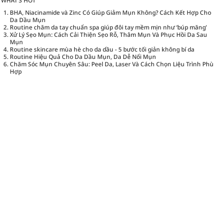
WHAT’S HOT
BHA, Niacinamide và Zinc Có Giúp Giảm Mụn Không? Cách Kết Hợp Cho
Da Dầu Mụn
Routine chăm da tay chuẩn spa giúp đôi tay mềm mịn như ‘búp măng’
Xử Lý Sẹo Mụn: Cách Cải Thiện Sẹo Rỗ, Thâm Mụn Và Phục Hồi Da Sau
Mụn
Routine skincare mùa hè cho da dầu - 5 bước tối giản không bí da
Routine Hiệu Quả Cho Da Dầu Mụn, Da Dễ Nổi Mụn
Chăm Sóc Mụn Chuyên Sâu: Peel Da, Laser Và Cách Chọn Liệu Trình Phù
Hợp