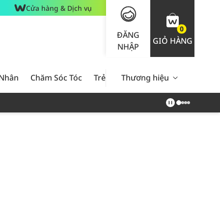
Cửa hàng & Dịch vụ
0
ĐĂNG
GIỎ HÀNG
NHẬP
 Nhân
Chăm Sóc Tóc
Trẻ Em
Thương hiệu
Nam Giới
Chăm Sóc 