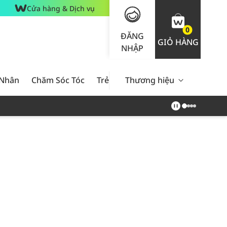
Cửa hàng & Dịch vụ
0
ĐĂNG
GIỎ HÀNG
NHẬP
 Nhân
Chăm Sóc Tóc
Trẻ Em
Thương hiệu
Nam Giới
Chăm Sóc 