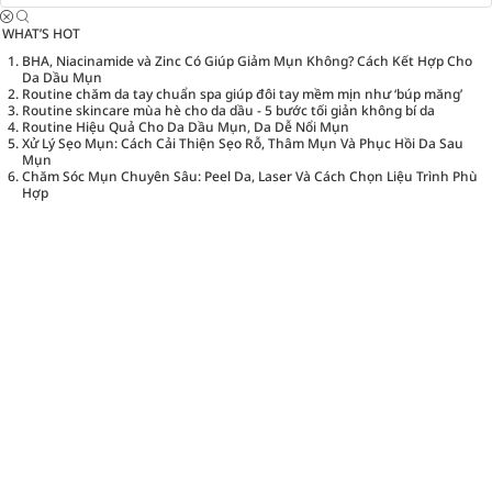
WHAT’S HOT
BHA, Niacinamide và Zinc Có Giúp Giảm Mụn Không? Cách Kết Hợp Cho
Da Dầu Mụn
Routine chăm da tay chuẩn spa giúp đôi tay mềm mịn như ‘búp măng’
Routine skincare mùa hè cho da dầu - 5 bước tối giản không bí da
Routine Hiệu Quả Cho Da Dầu Mụn, Da Dễ Nổi Mụn
Xử Lý Sẹo Mụn: Cách Cải Thiện Sẹo Rỗ, Thâm Mụn Và Phục Hồi Da Sau
Mụn
Chăm Sóc Mụn Chuyên Sâu: Peel Da, Laser Và Cách Chọn Liệu Trình Phù
Hợp