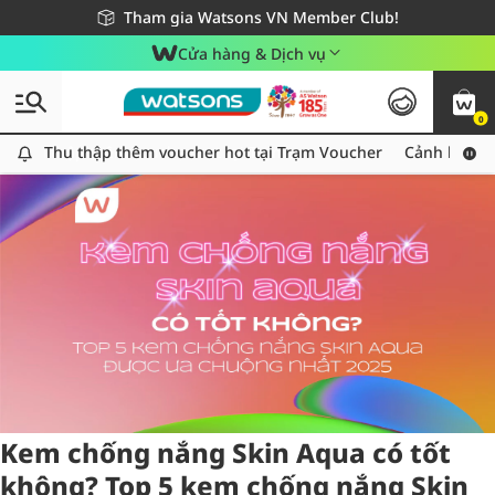
Giao hàng nhanh 24h - Áp dụng khu vực TP. Hồ Chí Minh
Miễn phí giao hàng cho đơn hàng từ 249,000Đ
Tham gia Watsons VN Member Club!
Cửa hàng & Dịch vụ
0
Tag:
skinaqua
2 item(s) found
Thu thập thêm voucher hot tại Trạm Voucher
Thu thập thêm voucher hot tại Trạm Voucher
Cảnh báo An
Kem chống nắng Skin Aqua có tốt
không? Top 5 kem chống nắng Skin