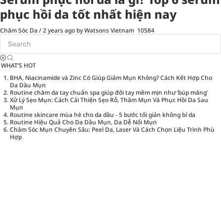
phục hồi da tốt nhất hiện nay
Chăm Sóc Da
/
2 years ago
by Watsons Vietnam
10584
WHAT’S HOT
BHA, Niacinamide và Zinc Có Giúp Giảm Mụn Không? Cách Kết Hợp Cho
Da Dầu Mụn
Routine chăm da tay chuẩn spa giúp đôi tay mềm mịn như ‘búp măng’
Xử Lý Sẹo Mụn: Cách Cải Thiện Sẹo Rỗ, Thâm Mụn Và Phục Hồi Da Sau
Mụn
Routine skincare mùa hè cho da dầu - 5 bước tối giản không bí da
Routine Hiệu Quả Cho Da Dầu Mụn, Da Dễ Nổi Mụn
Chăm Sóc Mụn Chuyên Sâu: Peel Da, Laser Và Cách Chọn Liệu Trình Phù
Hợp