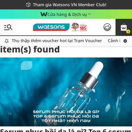
Giao hàng nhanh 24h - Áp dụng khu vực TP. Hồ Chí Minh
Miễn phí giao hàng cho đơn hàng từ 249,000Đ
Tham gia Watsons VN Member Club!
Cửa hàng & Dịch vụ
0
Tag:
serumphuchoida
1
Thu thập thêm voucher hot tại Trạm Voucher
Thu thập thêm voucher hot tại Trạm Voucher
Cảnh báo An
item(s) found
Serum phục hồi da là gì? Top 6 serum