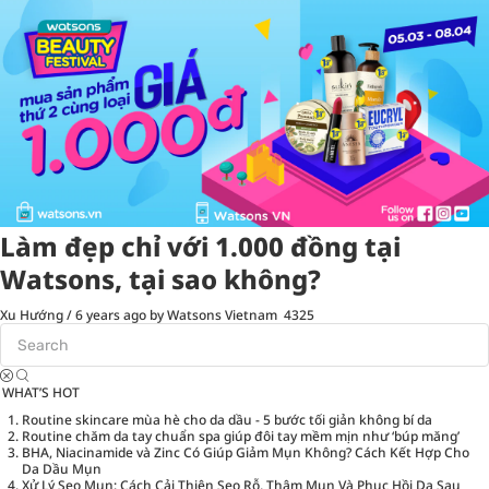
Làm đẹp chỉ với 1.000 đồng tại
Watsons, tại sao không?
Xu Hướng
/
6 years ago
by Watsons Vietnam
4325
WHAT’S HOT
Routine skincare mùa hè cho da dầu - 5 bước tối giản không bí da
Routine chăm da tay chuẩn spa giúp đôi tay mềm mịn như ‘búp măng’
BHA, Niacinamide và Zinc Có Giúp Giảm Mụn Không? Cách Kết Hợp Cho
Da Dầu Mụn
Xử Lý Sẹo Mụn: Cách Cải Thiện Sẹo Rỗ, Thâm Mụn Và Phục Hồi Da Sau