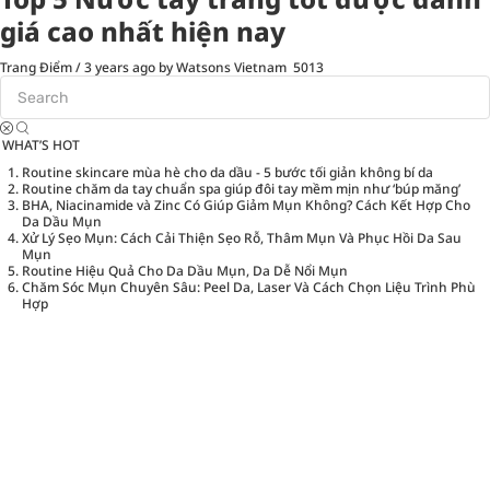
giá cao nhất hiện nay
Trang Điểm
/
3 years ago
by Watsons Vietnam
5013
WHAT’S HOT
Routine skincare mùa hè cho da dầu - 5 bước tối giản không bí da
Routine chăm da tay chuẩn spa giúp đôi tay mềm mịn như ‘búp măng’
BHA, Niacinamide và Zinc Có Giúp Giảm Mụn Không? Cách Kết Hợp Cho
Da Dầu Mụn
Xử Lý Sẹo Mụn: Cách Cải Thiện Sẹo Rỗ, Thâm Mụn Và Phục Hồi Da Sau
Mụn
Routine Hiệu Quả Cho Da Dầu Mụn, Da Dễ Nổi Mụn
Chăm Sóc Mụn Chuyên Sâu: Peel Da, Laser Và Cách Chọn Liệu Trình Phù
Hợp