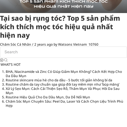
Tại sao bị rụng tóc? Top 5 sản phẩm
kích thích mọc tóc hiệu quả nhất
hiện nay
Chăm Sóc Cá Nhân
/
2 years ago
by Watsons Vietnam
10760
WHAT’S HOT
BHA, Niacinamide và Zinc Có Giúp Giảm Mụn Không? Cách Kết Hợp Cho
Da Dầu Mụn
Routine skincare mùa hè cho da dầu - 5 bước tối giản không bí da
Routine chăm da tay chuẩn spa giúp đôi tay mềm mịn như ‘búp măng’
Xử Lý Sẹo Mụn: Cách Cải Thiện Sẹo Rỗ, Thâm Mụn Và Phục Hồi Da Sau
Mụn
Routine Hiệu Quả Cho Da Dầu Mụn, Da Dễ Nổi Mụn
Chăm Sóc Mụn Chuyên Sâu: Peel Da, Laser Và Cách Chọn Liệu Trình Phù
Hợp