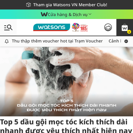
Giao hàng nhanh 24h - Áp dụng khu vực TP. Hồ Chí Minh
Miễn phí giao hàng cho đơn hàng từ 249,000Đ
Tham gia Watsons VN Member Club!
Cửa hàng & Dịch vụ
0
Tag:
moctoc
4 item(s) found
Thu thập thêm voucher hot tại Trạm Voucher
Thu thập thêm voucher hot tại Trạm Voucher
Cảnh báo An
Top 5 dầu gội mọc tóc kích thích dài
nhanh được yêu thích nhất hiện nay