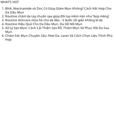
WHAT’S HOT
BHA, Niacinamide và Zinc Có Giúp Giảm Mụn Không? Cách Kết Hợp Cho
Da Dầu Mụn
Routine chăm da tay chuẩn spa giúp đôi tay mềm mịn như ‘búp măng’
Routine skincare mùa hè cho da dầu - 5 bước tối giản không bí da
Routine Hiệu Quả Cho Da Dầu Mụn, Da Dễ Nổi Mụn
Xử Lý Sẹo Mụn: Cách Cải Thiện Sẹo Rỗ, Thâm Mụn Và Phục Hồi Da Sau
Mụn
Chăm Sóc Mụn Chuyên Sâu: Peel Da, Laser Và Cách Chọn Liệu Trình Phù
Hợp