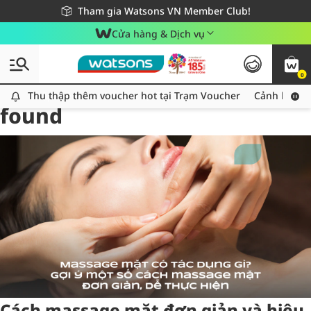
Giao hàng nhanh 24h - Áp dụng khu vực TP. Hồ Chí Minh
Miễn phí giao hàng cho đơn hàng từ 249,000Đ
Tham gia Watsons VN Member Club!
Cửa hàng & Dịch vụ
0
Tag:
massagemat
2 item(s)
Thu thập thêm voucher hot tại Trạm Voucher
Thu thập thêm voucher hot tại Trạm Voucher
Cảnh báo An
found
Cách massage mặt đơn giản và hiệu