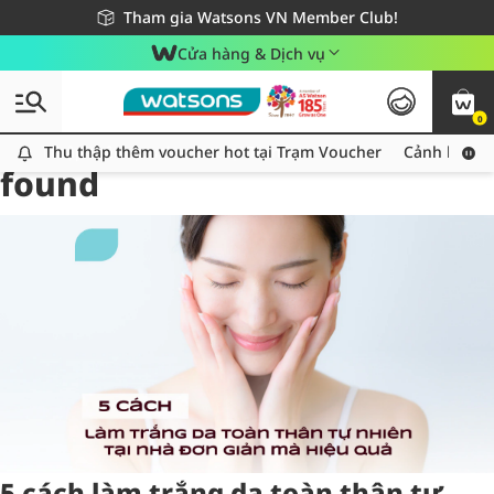
Giao hàng nhanh 24h - Áp dụng khu vực TP. Hồ Chí Minh
Miễn phí giao hàng cho đơn hàng từ 249,000Đ
Tham gia Watsons VN Member Club!
Cửa hàng & Dịch vụ
0
Tag:
lamtrangbody
2 item(s)
Thu thập thêm voucher hot tại Trạm Voucher
Thu thập thêm voucher hot tại Trạm Voucher
Cảnh báo An
found
5 cách làm trắng da toàn thân tự