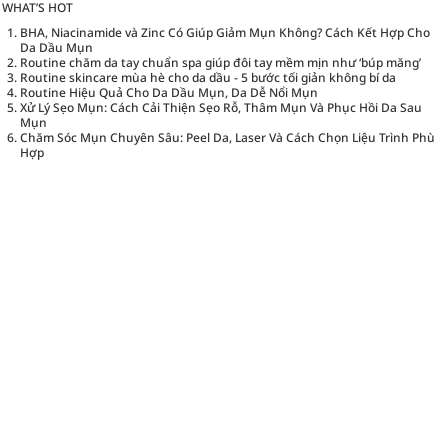
WHAT’S HOT
BHA, Niacinamide và Zinc Có Giúp Giảm Mụn Không? Cách Kết Hợp Cho
Da Dầu Mụn
Routine chăm da tay chuẩn spa giúp đôi tay mềm mịn như ‘búp măng’
Routine skincare mùa hè cho da dầu - 5 bước tối giản không bí da
Routine Hiệu Quả Cho Da Dầu Mụn, Da Dễ Nổi Mụn
Xử Lý Sẹo Mụn: Cách Cải Thiện Sẹo Rỗ, Thâm Mụn Và Phục Hồi Da Sau
Mụn
Chăm Sóc Mụn Chuyên Sâu: Peel Da, Laser Và Cách Chọn Liệu Trình Phù
Hợp