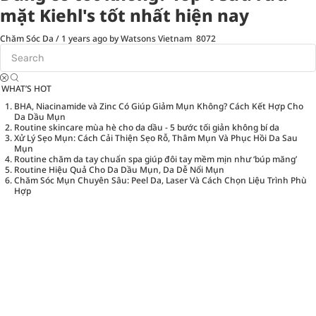
mặt Kiehl's tốt nhất hiện nay
Chăm Sóc Da
/
1 years ago
by Watsons Vietnam
8072
WHAT’S HOT
BHA, Niacinamide và Zinc Có Giúp Giảm Mụn Không? Cách Kết Hợp Cho
Da Dầu Mụn
Routine skincare mùa hè cho da dầu - 5 bước tối giản không bí da
Xử Lý Sẹo Mụn: Cách Cải Thiện Sẹo Rỗ, Thâm Mụn Và Phục Hồi Da Sau
Mụn
Routine chăm da tay chuẩn spa giúp đôi tay mềm mịn như ‘búp măng’
Routine Hiệu Quả Cho Da Dầu Mụn, Da Dễ Nổi Mụn
Chăm Sóc Mụn Chuyên Sâu: Peel Da, Laser Và Cách Chọn Liệu Trình Phù
Hợp