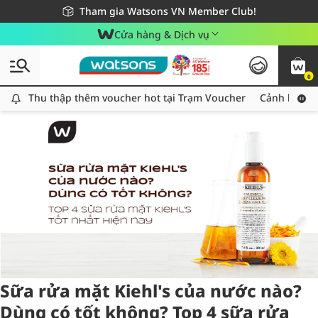
Giao hàng nhanh 24h - Áp dụng khu vực TP. Hồ Chí Minh
Miễn phí giao hàng cho đơn hàng từ 249,000Đ
Tham gia Watsons VN Member Club!
Cửa hàng & Dịch vụ
0
Tag:
kiehl's
1 item(s) found
Thu thập thêm voucher hot tại Trạm Voucher
Thu thập thêm voucher hot tại Trạm Voucher
Cảnh báo An
Sữa rửa mặt Kiehl's của nước nào?
Dùng có tốt không? Top 4 sữa rửa