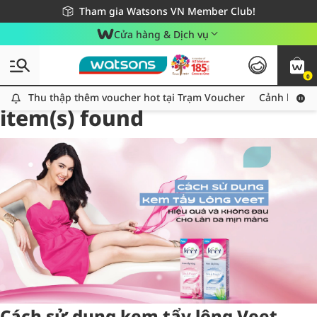
Giao hàng nhanh 24h - Áp dụng khu vực TP. Hồ Chí Minh
Miễn phí giao hàng cho đơn hàng từ 249,000Đ
Tham gia Watsons VN Member Club!
Cửa hàng & Dịch vụ
0
Tag:
kemtaylongveet
2
Thu thập thêm voucher hot tại Trạm Voucher
Thu thập thêm voucher hot tại Trạm Voucher
Cảnh báo An
item(s) found
Cách sử dụng kem tẩy lông Veet