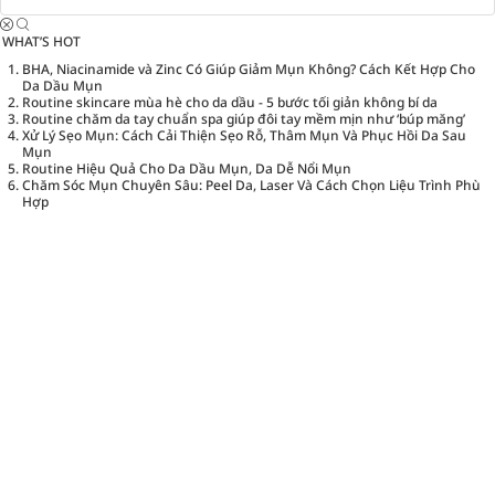
WHAT’S HOT
BHA, Niacinamide và Zinc Có Giúp Giảm Mụn Không? Cách Kết Hợp Cho
Da Dầu Mụn
Routine skincare mùa hè cho da dầu - 5 bước tối giản không bí da
Routine chăm da tay chuẩn spa giúp đôi tay mềm mịn như ‘búp măng’
Xử Lý Sẹo Mụn: Cách Cải Thiện Sẹo Rỗ, Thâm Mụn Và Phục Hồi Da Sau
Mụn
Routine Hiệu Quả Cho Da Dầu Mụn, Da Dễ Nổi Mụn
Chăm Sóc Mụn Chuyên Sâu: Peel Da, Laser Và Cách Chọn Liệu Trình Phù
Hợp