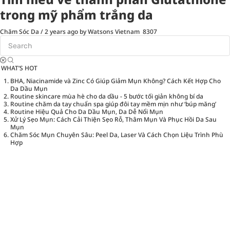
trong mỹ phẩm trắng da
Chăm Sóc Da
/
2 years ago
by Watsons Vietnam
8307
WHAT’S HOT
BHA, Niacinamide và Zinc Có Giúp Giảm Mụn Không? Cách Kết Hợp Cho
Da Dầu Mụn
Routine skincare mùa hè cho da dầu - 5 bước tối giản không bí da
Routine chăm da tay chuẩn spa giúp đôi tay mềm mịn như ‘búp măng’
Routine Hiệu Quả Cho Da Dầu Mụn, Da Dễ Nổi Mụn
Xử Lý Sẹo Mụn: Cách Cải Thiện Sẹo Rỗ, Thâm Mụn Và Phục Hồi Da Sau
Mụn
Chăm Sóc Mụn Chuyên Sâu: Peel Da, Laser Và Cách Chọn Liệu Trình Phù
Hợp