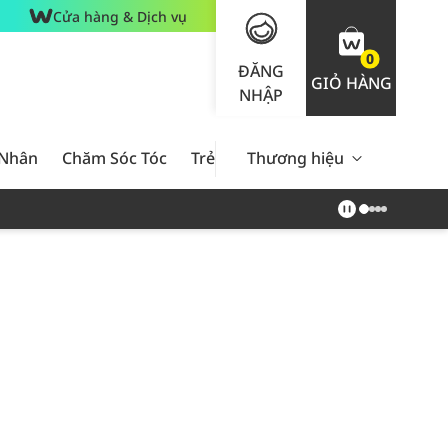
Cửa hàng & Dịch vụ
0
ĐĂNG
GIỎ HÀNG
NHẬP
 Nhân
Chăm Sóc Tóc
Trẻ Em
Thương hiệu
Nam Giới
Chăm Sóc 