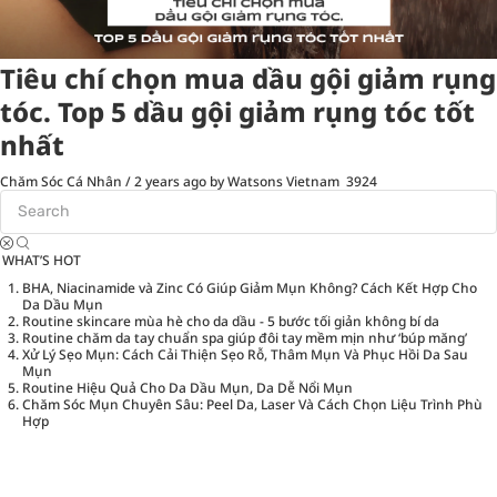
Tiêu chí chọn mua dầu gội giảm rụng
tóc. Top 5 dầu gội giảm rụng tóc tốt
nhất
Chăm Sóc Cá Nhân
/
2 years ago
by Watsons Vietnam
3924
WHAT’S HOT
BHA, Niacinamide và Zinc Có Giúp Giảm Mụn Không? Cách Kết Hợp Cho
Da Dầu Mụn
Routine skincare mùa hè cho da dầu - 5 bước tối giản không bí da
Routine chăm da tay chuẩn spa giúp đôi tay mềm mịn như ‘búp măng’
Xử Lý Sẹo Mụn: Cách Cải Thiện Sẹo Rỗ, Thâm Mụn Và Phục Hồi Da Sau
Mụn
Routine Hiệu Quả Cho Da Dầu Mụn, Da Dễ Nổi Mụn
Chăm Sóc Mụn Chuyên Sâu: Peel Da, Laser Và Cách Chọn Liệu Trình Phù
Hợp