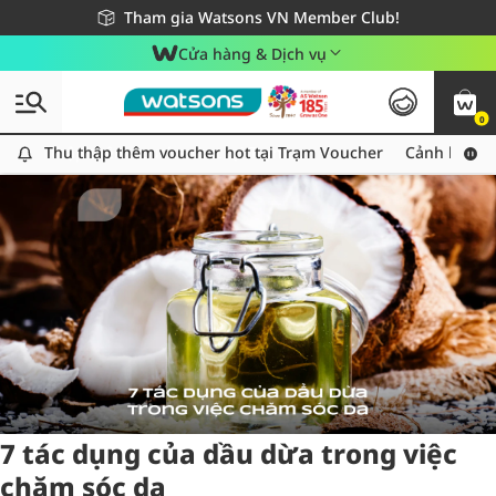
Giao hàng nhanh 24h - Áp dụng khu vực TP. Hồ Chí Minh
Miễn phí giao hàng cho đơn hàng từ 249,000Đ
Tham gia Watsons VN Member Club!
Cửa hàng & Dịch vụ
0
Tag:
daudua
2 item(s) found
Thu thập thêm voucher hot tại Trạm Voucher
Thu thập thêm voucher hot tại Trạm Voucher
Cảnh báo An
7 tác dụng của dầu dừa trong việc
chăm sóc da