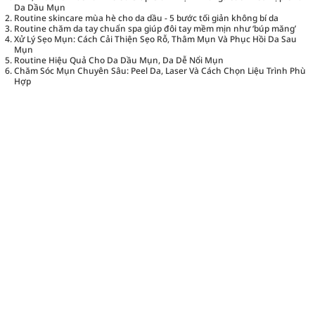
Da Dầu Mụn
Routine skincare mùa hè cho da dầu - 5 bước tối giản không bí da
Routine chăm da tay chuẩn spa giúp đôi tay mềm mịn như ‘búp măng’
Xử Lý Sẹo Mụn: Cách Cải Thiện Sẹo Rỗ, Thâm Mụn Và Phục Hồi Da Sau
Mụn
Routine Hiệu Quả Cho Da Dầu Mụn, Da Dễ Nổi Mụn
Chăm Sóc Mụn Chuyên Sâu: Peel Da, Laser Và Cách Chọn Liệu Trình Phù
Hợp