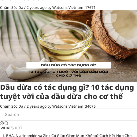
Chăm Sóc Da
/
2 years ago
by Watsons Vietnam
17671
Dầu dừa có tác dụng gì? 10 tác dụng
tuyệt vời của dầu dừa cho cơ thể
Chăm Sóc Da
/
2 years ago
by Watsons Vietnam
34075
WHAT’S HOT
BHA, Niacinamide và Zinc Có Giúp Giảm Mụn Không? Cách Kết Hợp Cho