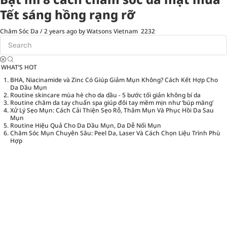
Tết sáng hồng rạng rỡ
Chăm Sóc Da
/
2 years ago
by Watsons Vietnam
2232
WHAT’S HOT
BHA, Niacinamide và Zinc Có Giúp Giảm Mụn Không? Cách Kết Hợp Cho
Da Dầu Mụn
Routine skincare mùa hè cho da dầu - 5 bước tối giản không bí da
Routine chăm da tay chuẩn spa giúp đôi tay mềm mịn như ‘búp măng’
Xử Lý Sẹo Mụn: Cách Cải Thiện Sẹo Rỗ, Thâm Mụn Và Phục Hồi Da Sau
Mụn
Routine Hiệu Quả Cho Da Dầu Mụn, Da Dễ Nổi Mụn
Chăm Sóc Mụn Chuyên Sâu: Peel Da, Laser Và Cách Chọn Liệu Trình Phù
Hợp