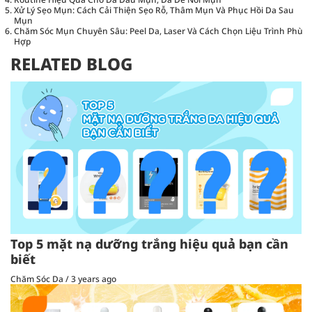
Xử Lý Sẹo Mụn: Cách Cải Thiện Sẹo Rỗ, Thâm Mụn Và Phục Hồi Da Sau
Mụn
Chăm Sóc Mụn Chuyên Sâu: Peel Da, Laser Và Cách Chọn Liệu Trình Phù
Hợp
RELATED BLOG
Top 5 mặt nạ dưỡng trắng hiệu quả bạn cần
biết
Chăm Sóc Da
/
3 years ago