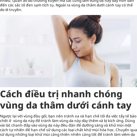
nhiều. Quần áo bó thường xuyên ma sát cũng làm vùng da này dày hơn dẫn
đến các sắc tố đen sạm tích tụ. Ngoài ra vùng da thâm dưới cánh tay có thể
do di truyền.
Cách điều trị nhanh chóng
vùng da thâm dưới cánh tay
Ngược lại với vùng đầu gối, bạn nên tránh xa và hạn chế tối đa việc tẩy tế bào
chết ở vùng da này để tránh làm vùng da này dày thêm và bị kích ứng. Dùng
vài lát chanh đắp vào vùng da này đều đặn để dưỡng sáng và khử mùi một
cách tự nhiên để hạn chế sử dụng các loại chất khử mùi hóa học. Chuyển qua
sử dụng những loại khử mùi càng thiên nhiên càng tốt để tránh làm viêm da