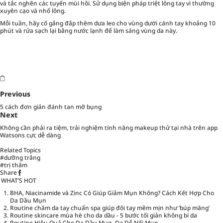
và tắc nghẽn các tuyến mùi hôi. Sử dụng biện pháp triệt lông tay vì thường
xuyên cạo và nhổ lông.
Mỗi tuần, hãy cố gắng đắp thêm dưa leo cho vùng dưới cánh tay khoảng 10
phút và rửa sạch lại bằng nước lạnh để làm sáng vùng da này.
Previous
5 cách đơn giản đánh tan mỡ bụng
Next
Không cần phải ra tiệm, trải nghiệm tính năng makeup thử tại nhà trên app
Watsons cực dễ dàng
Related Topics
#dưỡng trắng
#trị thâm
Share
WHAT’S HOT
BHA, Niacinamide và Zinc Có Giúp Giảm Mụn Không? Cách Kết Hợp Cho
Da Dầu Mụn
Routine chăm da tay chuẩn spa giúp đôi tay mềm mịn như ‘búp măng’
Routine skincare mùa hè cho da dầu - 5 bước tối giản không bí da
Routine Hiệu Quả Cho Da Dầu Mụn, Da Dễ Nổi Mụn