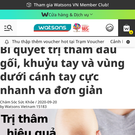
Giao hàng nhanh 24h - Áp dụng khu vực TP. Hồ Chí Minh
Miễn phí giao hàng cho đơn hàng từ 249,000Đ
Tham gia Watsons VN Member Club!
Cửa hàng & Dịch vụ
0
All
Chăm Sóc Cá Nhân
Ch
Thu thập thêm voucher hot tại Trạm Voucher
Thu thập thêm voucher hot tại Trạm Voucher
Cảnh báo An
Bí quyết trị thâm đầu
gối, khuỷu tay và vùng
dưới cánh tay cực
nhanh va đơn giản
Chăm Sóc Sức Khỏe
/
2020-09-20
by Watsons Vietnam
15183