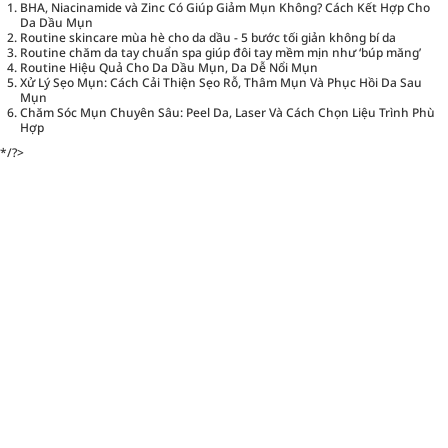
BHA, Niacinamide và Zinc Có Giúp Giảm Mụn Không? Cách Kết Hợp Cho
Da Dầu Mụn
Routine skincare mùa hè cho da dầu - 5 bước tối giản không bí da
Routine chăm da tay chuẩn spa giúp đôi tay mềm mịn như ‘búp măng’
Routine Hiệu Quả Cho Da Dầu Mụn, Da Dễ Nổi Mụn
Xử Lý Sẹo Mụn: Cách Cải Thiện Sẹo Rỗ, Thâm Mụn Và Phục Hồi Da Sau
Mụn
Chăm Sóc Mụn Chuyên Sâu: Peel Da, Laser Và Cách Chọn Liệu Trình Phù
Hợp
*/?>