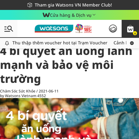
Giao hàng nhanh 24h - Áp dụng khu vực TP. Hồ Chí Minh
Miễn phí giao hàng cho đơn hàng từ 249,000Đ
Tham gia Watsons VN Member Club!
Cửa hàng & Dịch vụ
0
All
Chăm Sóc Cá Nhân
Ch
Thu thập thêm voucher hot tại Trạm Voucher
Thu thập thêm voucher hot tại Trạm Voucher
Cảnh báo An
4 bí quyết ăn uống lành
mạnh và bảo vệ môi
trường
Chăm Sóc Sức Khỏe
/
2021-06-11
by Watsons Vietnam
4552