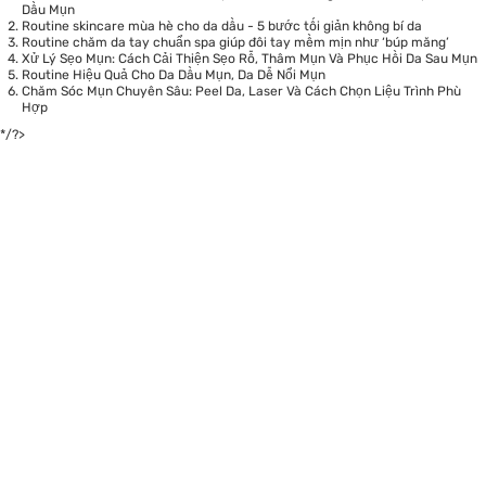
Dầu Mụn
Routine skincare mùa hè cho da dầu - 5 bước tối giản không bí da
Routine chăm da tay chuẩn spa giúp đôi tay mềm mịn như ‘búp măng’
Xử Lý Sẹo Mụn: Cách Cải Thiện Sẹo Rỗ, Thâm Mụn Và Phục Hồi Da Sau Mụn
Routine Hiệu Quả Cho Da Dầu Mụn, Da Dễ Nổi Mụn
Chăm Sóc Mụn Chuyên Sâu: Peel Da, Laser Và Cách Chọn Liệu Trình Phù
Hợp
*/?>