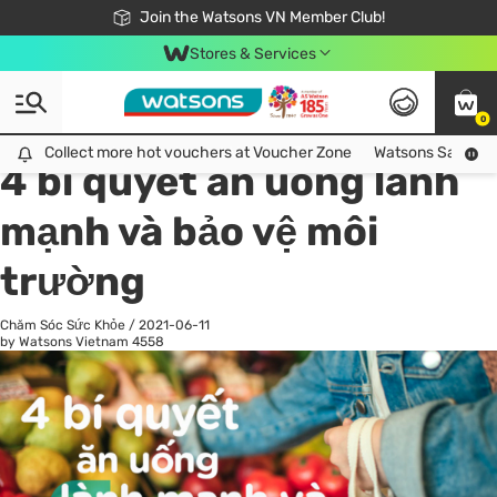
Free Shipping For Order From 249,000Đ
24h Fast delivery in Hồ Chí Minh City
Join the Watsons VN Member Club!
Stores & Services
0
All
Chăm Sóc Cá Nhân
Ch
Collect more hot vouchers at Voucher Zone
Collect more hot vouchers at Voucher Zone
Watsons Safety Al
4 bí quyết ăn uống lành
mạnh và bảo vệ môi
trường
Chăm Sóc Sức Khỏe
/
2021-06-11
by Watsons Vietnam
4558