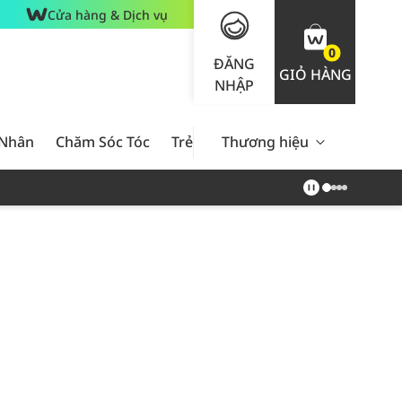
Cửa hàng & Dịch vụ
0
ĐĂNG
GIỎ HÀNG
NHẬP
 Nhân
Chăm Sóc Tóc
Trẻ Em
Thương hiệu
Nam Giới
Chăm Sóc 