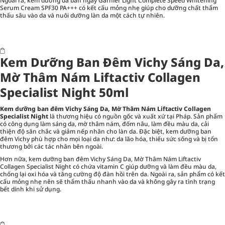
Ngoài ra, kem dưỡng da ban ngày Garnier Light Complete Speed Whitening
Serum Cream SPF30 PA+++ có kết cấu mỏng nhẹ giúp cho dưỡng chất thẩm
thấu sâu vào da và nuôi dưỡng làn da một cách tự nhiên.
Kem Dưỡng Ban Đêm Vichy Sáng Da,
Mờ Thâm Nám Liftactiv Collagen
Specialist Night 50ml
Kem dưỡng ban đêm Vichy Sáng Da, Mờ Thâm Nám Liftactiv Collagen
Specialist Night
là thương hiệu có nguồn gốc và xuất xứ tại Pháp. Sản phẩm
có công dụng làm sáng da, mờ thâm nám, đốm nâu, làm đều màu da, cải
thiện độ săn chắc và giảm nếp nhăn cho làn da. Đặc biệt, kem dưỡng ban
đêm Vichy phù hợp cho mọi loại da như: da lão hóa, thiếu sức sống và bị tổn
thương bởi các tác nhân bên ngoài.
Hơn nữa, kem dưỡng ban đêm Vichy Sáng Da, Mờ Thâm Nám Liftactiv
Collagen Specialist Night có chứa vitamin C giúp dưỡng và làm đều màu da,
chống lại oxi hóa và tăng cường độ đàn hồi trên da. Ngoài ra, sản phẩm có kết
cấu mỏng nhẹ nên sẽ thẩm thấu nhanh vào da và không gây ra tình trạng
bết dính khi sử dụng.