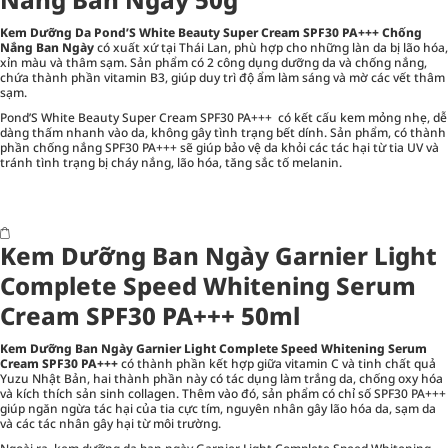
Kem Dưỡng Da Pond’S White Beauty Super Cream SPF30 PA+++ Chống
Nắng Ban Ngày
có xuất xứ tại Thái Lan, phù hợp cho những làn da bị lão hóa,
xỉn màu và thâm sạm. Sản phẩm có 2 công dụng dưỡng da và chống nắng,
chứa thành phần vitamin B3, giúp duy trì độ ẩm làm sáng và mờ các vết thâm
sạm.
Pond’S White Beauty Super Cream SPF30 PA+++ có kết cấu kem mỏng nhẹ, dễ
dàng thấm nhanh vào da, không gây tình trạng bết dính. Sản phẩm, có thành
phần chống nắng SPF30 PA+++ sẽ giúp bảo vệ da khỏi các tác hại từ tia UV và
tránh tình trạng bị cháy nắng, lão hóa, tăng sắc tố melanin.
Kem Dưỡng Ban Ngày Garnier Light
Complete Speed Whitening Serum
Cream SPF30 PA+++ 50ml
Kem Dưỡng Ban Ngày Garnier Light Complete Speed Whitening Serum
Cream SPF30 PA+++
có thành phần kết hợp giữa vitamin C và tinh chất quả
Yuzu Nhật Bản, hai thành phần này có tác dụng làm trắng da, chống oxy hóa
và kích thích sản sinh collagen. Thêm vào đó, sản phẩm có chỉ số SPF30 PA+++
giúp ngăn ngừa tác hại của tia cực tím, nguyên nhân gây lão hóa da, sạm da
và các tác nhân gây hại từ môi trường.