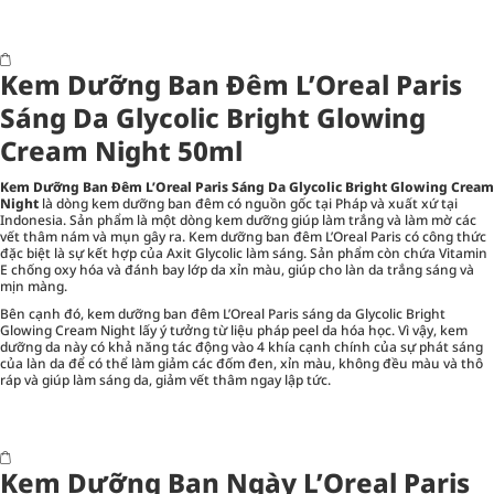
Kem Dưỡng Ban Đêm L’Oreal Paris
Sáng Da Glycolic Bright Glowing
Cream Night 50ml
Kem Dưỡng Ban Đêm L’Oreal Paris Sáng Da Glycolic Bright Glowing Cream
Night
là dòng kem dưỡng ban đêm có nguồn gốc tại Pháp và xuất xứ tại
Indonesia. Sản phẩm là một dòng kem dưỡng giúp làm trắng và làm mờ các
vết thâm nám và mụn gây ra. Kem dưỡng ban đêm L’Oreal Paris có công thức
đặc biệt là sự kết hợp của Axit Glycolic làm sáng. Sản phẩm còn chứa Vitamin
E chống oxy hóa và đánh bay lớp da xỉn màu, giúp cho làn da trắng sáng và
mịn màng.
Bên cạnh đó, kem dưỡng ban đêm L’Oreal Paris sáng da Glycolic Bright
Glowing Cream Night lấy ý tưởng từ liệu pháp peel da hóa học. Vì vậy, kem
dưỡng da này có khả năng tác động vào 4 khía cạnh chính của sự phát sáng
của làn da để có thể làm giảm các đốm đen, xỉn màu, không đều màu và thô
ráp và giúp làm sáng da, giảm vết thâm ngay lập tức.
Kem Dưỡng Ban Ngày L’Oreal Paris