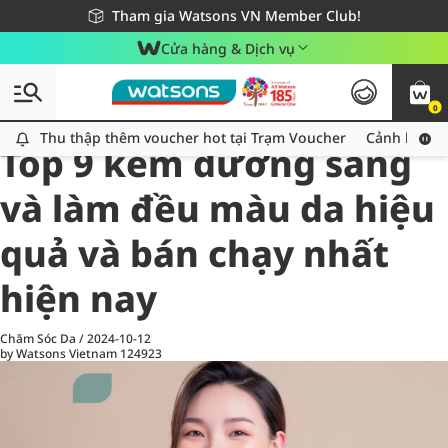
Giao hàng nhanh 24h - Áp dụng khu vực TP. Hồ Chí Minh
Miễn phí giao hàng cho đơn hàng từ 249,000Đ
Tham gia Watsons VN Member Club!
Cửa hàng & Dịch vụ
0
All
Chăm Sóc Cá Nhân
Ch
Thu thập thêm voucher hot tại Trạm Voucher
Thu thập thêm voucher hot tại Trạm Voucher
Cảnh báo An
Top 9 kem dưỡng sáng
và làm đều màu da hiệu
quả và bán chạy nhất
hiện nay
Chăm Sóc Da
/
2024-10-12
by Watsons Vietnam
124923