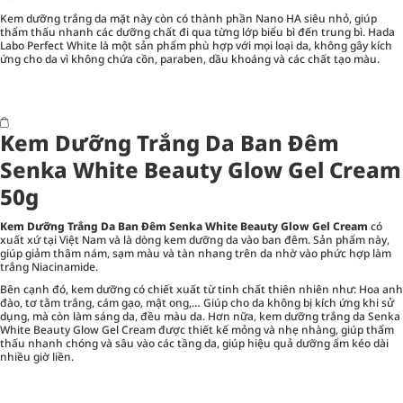
Kem dưỡng trắng da mặt này còn có thành phần Nano HA siêu nhỏ, giúp
thẩm thấu nhanh các dưỡng chất đi qua từng lớp biểu bì đến trung bì. Hada
Labo Perfect White là một sản phẩm phù hợp với mọi loại da, không gây kích
ứng cho da vì không chứa cồn, paraben, dầu khoáng và các chất tạo màu.
Kem Dưỡng Trắng Da Ban Đêm
Senka White Beauty Glow Gel Cream
50g
Kem Dưỡng Trắng Da Ban Đêm Senka White Beauty Glow Gel Cream
có
xuất xứ tại Việt Nam và là dòng kem dưỡng da vào ban đêm. Sản phẩm này,
giúp giảm thâm nám, sạm màu và tàn nhang trên da nhờ vào phức hợp làm
trắng Niacinamide.
Bên cạnh đó, kem dưỡng có chiết xuất từ tinh chất thiên nhiên như: Hoa anh
đào, tơ tằm trắng, cám gạo, mật ong,… Giúp cho da không bị kích ứng khi sử
dụng, mà còn làm sáng da, đều màu da. Hơn nữa, kem dưỡng trắng da Senka
White Beauty Glow Gel Cream được thiết kế mỏng và nhẹ nhàng, giúp thẩm
thấu nhanh chóng và sâu vào các tầng da, giúp hiệu quả dưỡng ẩm kéo dài
nhiều giờ liền.