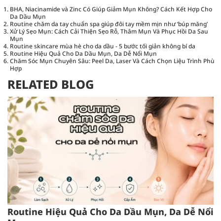
BHA, Niacinamide và Zinc Có Giúp Giảm Mụn Không? Cách Kết Hợp Cho
Da Dầu Mụn
Routine chăm da tay chuẩn spa giúp đôi tay mềm mịn như ‘búp măng’
Xử Lý Sẹo Mụn: Cách Cải Thiện Sẹo Rỗ, Thâm Mụn Và Phục Hồi Da Sau
Mụn
Routine skincare mùa hè cho da dầu - 5 bước tối giản không bí da
Routine Hiệu Quả Cho Da Dầu Mụn, Da Dễ Nổi Mụn
Chăm Sóc Mụn Chuyên Sâu: Peel Da, Laser Và Cách Chọn Liệu Trình Phù
Hợp
RELATED BLOG
Routine Hiệu Quả Cho Da Dầu Mụn, Da Dễ Nổi