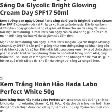
Sáng Da Glycolic Bright Glowing
Cream Day SPF17 50ml
Kem dưỡng ban ngày L’Oreal Paris sáng da Glycolic Bright Glowing Cream
Day SPF17
có nguồn gốc tại Pháp và xuất xứ tại Indonesia. Đây là loại kem
dưỡng ban ngày giúp làm sáng và giảm vết thâm cho làn da sáng đều màu.
Đặc biệt, kem dưỡng L’Oreal Paris ban ngày còn có khả năng giúp sửa chữa
mạnh mẽ hàng rào bảo vệ da và giảm các đốm đen.
Mặc khác, kem dưỡng ban ngày L’Oreal Paris sáng da Glycolic Bright Glowing
Cream Day SPF17 là sản phẩm giống như kem chống nắng, có khả năng bảo
vệ da khỏi các tia UV có hại. Điểm đặc biệt của dòng kem này là có chứa thành
phần Glycolic Acid có́ trọng lượng phân tử nhỏ nhất trong nhóm AHA, giúp
thẩm thấu sâu hơn và làm sạch tế bào chết nhẹ nhàng trên bề mặt da, giúp
hỗ trợ quá trình tái tạo da, cho làn da trông tươi sáng và rạng rỡ hơn.
Kem Trắng Hoàn Hảo Hada Labo
Perfect White 50g
Kem Trắng Hoàn Hảo Hada Labo Perfect White
có chứa các dưỡng chất có
lợi cho da như: Arbutin, Vitamin C, B3, HA,… Giúp cho da trắng mịn hoàn hảo,
đồng thời cải thiện được các vết sạm, nám và cung cấp độ ẩm cần thiết cho
da.