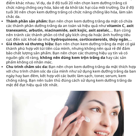
điểm khác nhau. Ví dụ, da ở độ tuổi 20 nên chọn kem dưỡng trắng có
chức năng chống oxy hóa, bảo vệ da khỏi tác hại của môi trường. Da ở độ
tuổi 30 nên chọn kem dưỡng trắng có chức năng chống lão hóa, làm săn
chắc da.
Thành phần sản phẩm:
Bạn nên chọn kem dưỡng trắng da mặt có chứa
các thành phần dưỡng trắng da an toàn và hiệu quả như
vitamin C, axit
tranexamic, arbutin, niacinamide, axit kojic, axit azelaic
,… Bạn cũng
nên tránh các thành phần có thể gây kích ứng da hoặc ảnh hưởng tiêu
cực đến sức khoẻ da như
hydroquinone, corticosteroids, thủy ngân
,…
Giá thành và thương hiệu:
Bạn nên chọn kem dưỡng trắng da mặt có giá
thành phù hợp với túi tiền của mình, nhưng không nên quá rẻ để đảm
bảo chất lượng sản phẩm. Bạn nên chọn các thương hiệu uy tín và có
nguồn gốc rõ ràng,
không nên dùng kem trộn trắng da
hay các sản
phẩm không có nhãn mác.
Chu trình chăm sóc da:
Bạn nên chọn kem dưỡng trắng da mặt thích hợp
với chu trình chăm sóc da của mình như sử dụng kem dưỡng trắng da ban
ngày hay ban đêm, kết hợp với các bước
làm sạch
, toner, serum, kem
chống nắng. Bạn nên tuân thủ đúng cách sử dụng kem dưỡng trắng da
mặt để đạt hiệu quả tốt nhất.