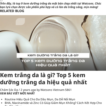
Trên đây, là
top 9 kem dưỡng trắng da
mặt bán chạy nhất tại
Watsons
. Chúc
bạn lựa chọn được sản phẩm phù hợp và có làn da trắng sáng, mịn màng!
RELATED BLOG
Kem trắng da là gì? Top 5 kem
dưỡng trắng da hiệu quả nhất
Chăm Sóc Da
/
2 years ago
by Watsons Vietnam
5861
XEM BÀI VIẾT MỚI NHẤT
Routine Hiệu Quả Cho Da Dầu Mụn, Da Dễ Nổi Mụn
BHA, Niacinamide và Zinc Có Giúp Giảm Mụn Không? Cách Kết Hợp Cho