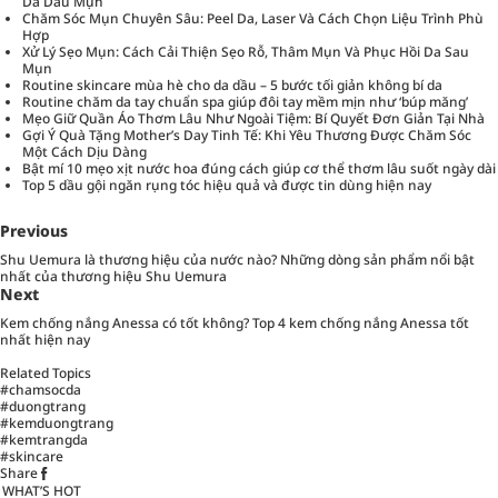
Da Dầu Mụn
Chăm Sóc Mụn Chuyên Sâu: Peel Da, Laser Và Cách Chọn Liệu Trình Phù
Hợp
Xử Lý Sẹo Mụn: Cách Cải Thiện Sẹo Rỗ, Thâm Mụn Và Phục Hồi Da Sau
Mụn
Routine skincare mùa hè cho da dầu – 5 bước tối giản không bí da
Routine chăm da tay chuẩn spa giúp đôi tay mềm mịn như ‘búp măng’
Mẹo Giữ Quần Áo Thơm Lâu Như Ngoài Tiệm: Bí Quyết Đơn Giản Tại Nhà
Gợi Ý Quà Tặng Mother’s Day Tinh Tế: Khi Yêu Thương Được Chăm Sóc
Một Cách Dịu Dàng
Bật mí 10 mẹo xịt nước hoa đúng cách giúp cơ thể thơm lâu suốt ngày dài
Top 5 dầu gội ngăn rụng tóc hiệu quả và được tin dùng hiện nay
Previous
Shu Uemura là thương hiệu của nước nào? Những dòng sản phẩm nổi bật
nhất của thương hiệu Shu Uemura
Next
Kem chống nắng Anessa có tốt không? Top 4 kem chống nắng Anessa tốt
nhất hiện nay
Related Topics
#chamsocda
#duongtrang
#kemduongtrang
#kemtrangda
#skincare
Share
WHAT’S HOT