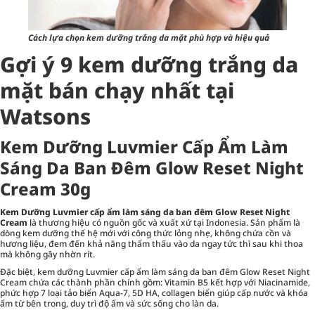
Cách lựa chọn kem dưỡng trắng da mặt phù hợp và hiệu quả
Gợi ý 9 kem dưỡng trắng da
mặt bán chạy nhất tại
Watsons
Kem Dưỡng Luvmier Cấp Ẩm Làm
Sáng Da Ban Đêm Glow Reset Night
Cream 30g
Kem Dưỡng Luvmier cấp ẩm làm sáng da ban đêm Glow Reset Night
Cream
là thương hiệu có nguồn gốc và xuất xứ tại Indonesia. Sản phẩm là
dòng kem dưỡng thế hệ mới với công thức lỏng nhẹ, không chứa cồn và
hương liệu, đem đến khả năng thẩm thấu vào da ngay tức thì sau khi thoa
mà không gây nhờn rít.
Đặc biệt, kem dưỡng Luvmier cấp ẩm làm sáng da ban đêm Glow Reset Night
Cream chứa các thành phần chính gồm: Vitamin B5 kết hợp với Niacinamide,
phức hợp 7 loại tảo biển Aqua-7, 5D HA, collagen biển giúp cấp nước và khóa
ẩm từ bên trong, duy trì độ ẩm và sức sống cho làn da.