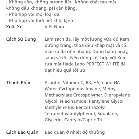
- Không cồn, không hương liệu, không chất tạo màu,
không dầu khoáng, pH cân bằng.
- Phù hợp với mọi loại da.
- Phù hợp với thời tiết khô, lạnh
Xuất Xứ
Việt Nam
Cách Sử Dụng
Làm sạch da, lấy một lượng vừa đủ Kem
dưỡng trắng, thoa đều khắp mặt và cổ,
mát-xa da nhẹ nhàng. Dùng hàng ngày,
sáng và tối. Nên dùng kết hợp với Kem
rửa mặt Hada Labo PERFECT WHITE để
đạt hiệu quả tối ưu.
Thành Phần
Arbutin, Vitamin C, B3, HA, nano HA
Water, Cyclopentasiloxane, Methyl
Methacrylate Crosspolymer, Dipropylene
Glycol, Niacinamide, Pentylene Glycol,
Methylene Bis-Benzotriazolyl
Tetramethylbutylphenol, Squalane,
Glycerin, Caprylic/Capric Tri…
Cách Bảo Quản
Bảo quản ở nhiệt độ thường