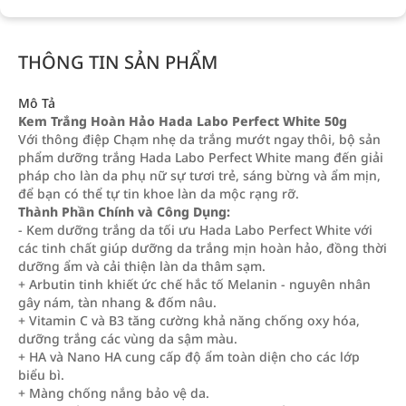
THÔNG TIN SẢN PHẨM
Mô Tả
Kem Trắng Hoàn Hảo Hada Labo Perfect White 50g
Với thông điệp Chạm nhẹ da trắng mướt ngay thôi, bộ sản
phẩm dưỡng trắng Hada Labo Perfect White mang đến giải
pháp cho làn da phụ nữ sự tươi trẻ, sáng bừng và ẩm mịn,
để bạn có thể tự tin khoe làn da mộc rạng rỡ.
Thành Phần Chính và Công Dụng:
- Kem dưỡng trắng da tối ưu Hada Labo Perfect White với
các tinh chất giúp dưỡng da trắng mịn hoàn hảo, đồng thời
dưỡng ẩm và cải thiện làn da thâm sạm.
+ Arbutin tinh khiết ức chế hắc tố Melanin - nguyên nhân
gây nám, tàn nhang & đốm nâu.
+ Vitamin C và B3 tăng cường khả năng chống oxy hóa,
dưỡng trắng các vùng da sậm màu.
+ HA và Nano HA cung cấp độ ẩm toàn diện cho các lớp
biểu bì.
+ Màng chống nắng bảo vệ da.