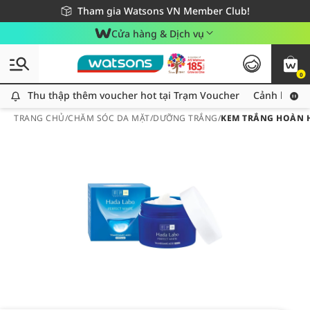
Giao hàng nhanh 24h - Áp dụng khu vực TP. Hồ Chí Minh
Miễn phí giao hàng cho đơn hàng từ 249,000Đ
Tham gia Watsons VN Member Club!
Cửa hàng & Dịch vụ
0
Thu thập thêm voucher hot tại Trạm Voucher
Thu thập thêm voucher hot tại Trạm Voucher
Cảnh báo An
TRANG CHỦ
/
CHĂM SÓC DA MẶT
/
DƯỠNG TRẮNG
/
KEM TRẮNG HOÀN H