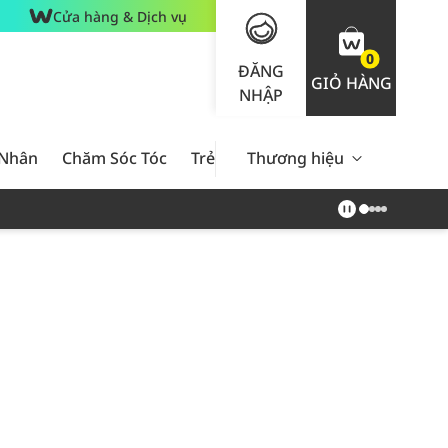
Cửa hàng & Dịch vụ
0
ĐĂNG
GIỎ HÀNG
NHẬP
 Nhân
Chăm Sóc Tóc
Trẻ Em
Thương hiệu
Nam Giới
Chăm Sóc 