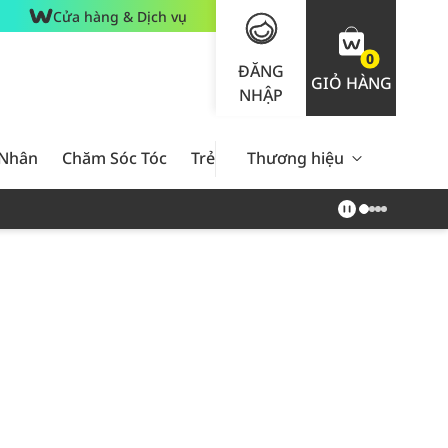
Cửa hàng & Dịch vụ
0
ĐĂNG
GIỎ HÀNG
NHẬP
 Nhân
Chăm Sóc Tóc
Trẻ Em
Thương hiệu
Nam Giới
Chăm Sóc 