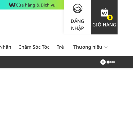
Cửa hàng & Dịch vụ
0
ĐĂNG
GIỎ HÀNG
NHẬP
 Nhân
Chăm Sóc Tóc
Trẻ Em
Thương hiệu
Nam Giới
Chăm Sóc 