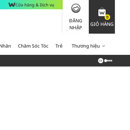
Cửa hàng & Dịch vụ
0
ĐĂNG
GIỎ HÀNG
NHẬP
 Nhân
Chăm Sóc Tóc
Trẻ Em
Thương hiệu
Nam Giới
Chăm Sóc 